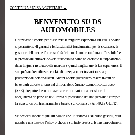
SERVIZI CONNESSI TRAMITE
CONTINUA SENZA ACCETTARE →
MYDS
BENVENUTO SU DS
AUTOMOBILES
Utilizziamo i cookie per assicurarti la migliore esperienza sul sito. I cookie
ci permettono di garantire le funzionalità fondamentali per la sicurezza, la
gestione della rete e l’accessibilità del sito. I cookie migliorano l’usabilità e
le prestazioni attraverso varie funzionalità come ad esempio le impostazioni
della lingua, i risultati delle ricerche e quindi migliorano la tua esperienza. Il
sito può anche utilizzare cookie di terze parti per inviarti messaggi
promozionali personalizzati. Alcuni cookie potrebbero essere trattati da
terze parti ubicate in paesi al di fuori dello Spazio Economico Europeo
(SEE) che potrebbero non aver ancora ricevuto una decisione di
adeguatezza da parte delle Autorità di protezione dei dati personali europee.
In questo caso il trasferimento è basato sul consenso (Art.49.1a GDPR).
Applicazione e-Routes
Ricarica, ristoranti, soste... Dimenticati di tutte le parti
Se desideri sapere di più sui cookie che utilizziamo e su come gestirli, puoi
noiose del viaggio e concentrati su ciò che conta di più.
accedere alla
Cookie Policy
o cliccare sul tasto Gestisci le mie impostazioni.
Sarà l'App e-Routes a occuparsi dell'itinerario, così che
tu possa goderti il massimo del comfort.