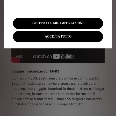
GESTISCI LE MIE IMPOSTAZIONI
ACCETTA TUTTO
Viaggia in sicurezza con MyDS
Con l'app MyDS, resta sempre connesso con la tua DS.
Scopri il modo più semplice e sicuro per pianificare il
tuo prossimo viaggio. Inserisci la destinazione e il luogo
di partenza, lo stato di carica della tua batteria e il
pianificatore ti indicherà l'itinerario migliore con tutti i
punti di ricarica accessibili lungo il tragitto.