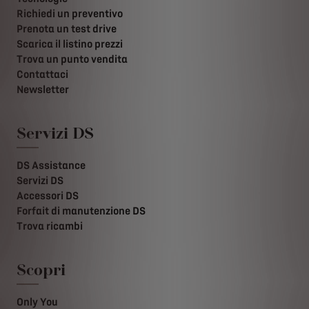
Richiedi un preventivo
Prenota un test drive
Scarica il listino prezzi
Trova un punto vendita
Contattaci
Newsletter
Servizi DS
DS Assistance
Servizi DS
Accessori DS
Forfait di manutenzione DS
Trova ricambi
Scopri
Only You