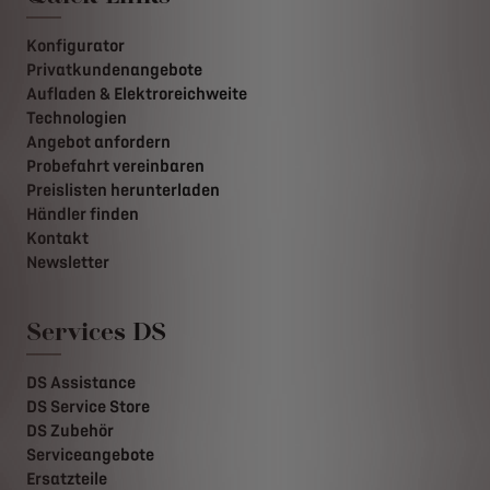
Konfigurator
Privatkundenangebote
Aufladen & Elektroreichweite
Technologien
Angebot anfordern
Probefahrt vereinbaren
Preislisten herunterladen
Händler finden
Kontakt
Newsletter
Services DS
DS Assistance
DS Service Store
DS Zubehör
Serviceangebote
Ersatzteile