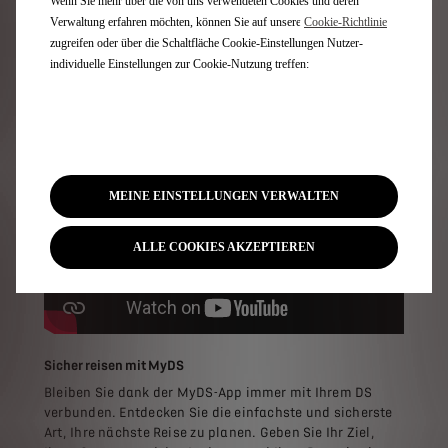
Wenn Sie mehr über die von uns verwendeten Cookies und deren
Auftanken, Mahlzeiten, Pausen... Vergessen Sie die
Verwaltung erfahren möchten, können Sie auf unsere
Cookie-Richtlinie
Details Ihrer Reise und konzentrieren Sie sich auf das
zugreifen oder über die Schaltfläche Cookie-Einstellungen Nutzer-
Wesentliche. Die e-Routes-App kümmert sich um Ihre
individuelle Einstellungen zur Cookie-Nutzung treffen:
Route, damit Sie Ihren Reisekomfort geniessen können.
MEINE EINSTELLUNGEN VERWALTEN
ALLE COOKIES AKZEPTIEREN
Sicher reisen mit MyDS
Bleiben Sie dank der MyDS-App immer mit Ihrem DS
verbunden. Entdecken Sie die einfachste und sicherste
Art, Ihre nächste Reise zu planen. Geben Sie Ihr Ziel,