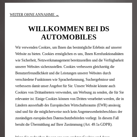
Integriertes EV ROUTING: Damit Sie die grösste Reichweite
mit dem Elektroantrieb Ihres DS erzielen.
WEITER OHNE ANNAHME →
WILLKOMMEN BEI DS
AUTOMOBILES
VERNETZTE DIENSTE ÜBER MYDS
Wir verwenden Cookies, um Ihnen das bestmögliche Erlebnis auf unserer
Website zu bieten. Cookies ermöglichen es uns, Ihnen Kernfunktionalitäten
wie Sicherheit, Netzwerkmanagement bereitzustellen und die Verfügbarkeit
unserer Websites sicherzustellen. Cookies verbessern gleichzeitig die
Benutzerfreundlichkeit und die Leistungen unserer Websites durch
verschiedene Funktionen wie Spracherkennung, Suchergebnisse und
verbessern damit unser Angebot für Sie. Unsere Website könnte auch
Cookies von Drittanbietern verwenden, um Werbung zu senden, die für Sie
relevanter ist. Einige Cookies können von Dritten verarbeitet werden, die in
Ländern ausserhalb des Europäischen Wirtschaftsraums (EWR) ansässig
sind und für die möglicherweise noch kein Angemessenheitsbeschluss der
zuständigen europäischen Datenschutzbehörden vorliegt. In diesem Fall
beruht die Übermittlung auf Ihrer Zustimmung (Art. 49.1a GDPR).
e-ROUTES-App