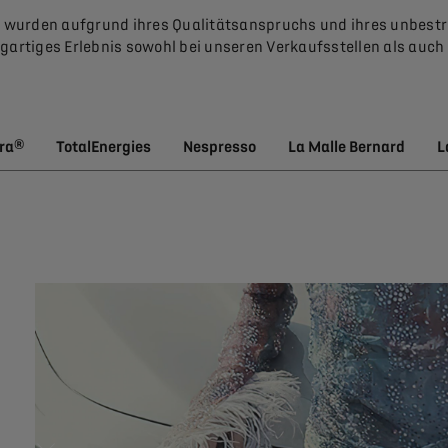
s wurden aufgrund ihres Qualitätsanspruchs und ihres unbes
igartiges Erlebnis sowohl bei unseren Verkaufsstellen als auc
tra®
TotalEnergies
Nespresso
La Malle Bernard
L
N
S