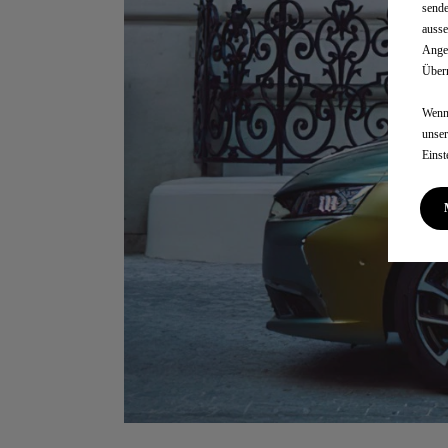
sende
ausse
Angem
Überm
Wenn 
unse
Einst