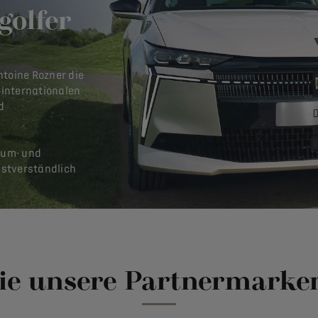
golfer
ntoine Rozner die
 internationalen
d
ium- und
bstverständlich
ie unsere Partnermarke