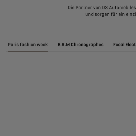
Die Partner von DS Automobile
und sorgen für ein einz
Paris fashion week
B.R.M Chronographes
Focal Elec
PARIS FASHIO
WEEK® UND D
AUTOMOBILES