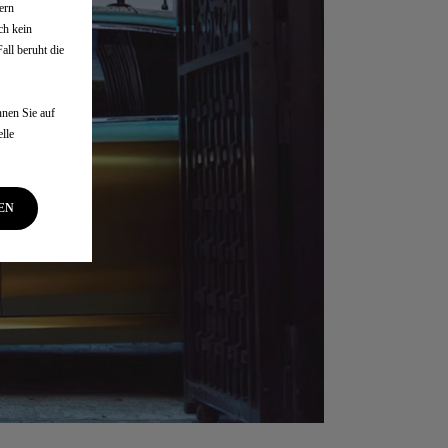
ern
ch kein
ll beruht die
nen Sie auf
lle
EN