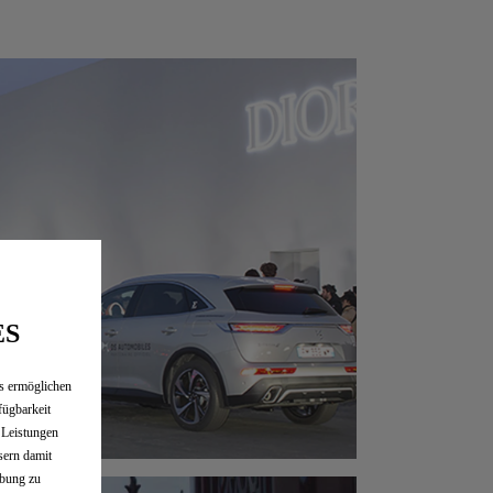
ES
es ermöglichen
fügbarkeit
e Leistungen
sern damit
rbung zu