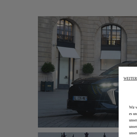
WEITE
Wir v
es un
unser
unser
unser