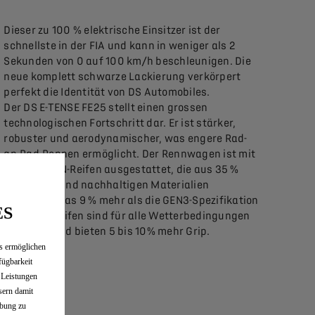
Dieser zu 100 % elektrische Einsitzer ist der
schnellste in der FIA und kann in weniger als 2
Sekunden von 0 auf 100 km/h beschleunigen. Die
neue komplett schwarze Lackierung verkörpert
perfekt die Identität von DS Automobiles.
Der DS E-TENSE FE25 stellt einen grossen
technologischen Fortschritt dar. Er ist stärker,
robuster und aerodynamischer, was engere Rad-
an-Rad-Rennen ermöglicht. Der Rennwagen ist mit
Hankook iON-Reifen ausgestattet, die aus 35 %
recycelten und nachhaltigen Materialien
bestehen, was 9 % mehr als die GEN3-Spezifikation
ES
ist. Diese Reifen sind für alle Wetterbedingungen
optimiert und bieten 5 bis 10% mehr Grip.
es ermöglichen
fügbarkeit
e Leistungen
sern damit
rbung zu