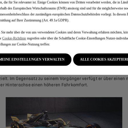
n, die für Sie relevanter ist. Einige Cookies können von Dritten verarbeitet werden, die in Länd
rhalb des Europäischen Wirtschaftsraums (EWR) ansässig sind und für die möglicherweise no
essenheitsbeschluss der zuständigen europäischen Datenschutzbehörden vorliegt. In diesem Fa
ittlung auf Ihrer Zustimmung (Art. 49.1a GDPR).
Sie mehr über die von uns verwendeten Cookies und deren Verwaltung erfahren möchten, kön
re
Cookie-Richtlinie
zugreifen oder über die Schaltfläche Cookie-Einstellungen Nutzer-individue
N3 Evo
ellungen zur Cookie-Nutzung treffen:
MEINE EINSTELLUNGEN VERWALTEN
ALLE COOKIES AKZEPTIER
vo hat DS Automobilies den noch leistungsstärkeren DS E-TEN
nd durch regeneratives Bremsen in Kombination mit Allradant
lt. Im Gegensatz zu seinem Vorgänger verfügt er über einen n
er Hinterachse einen höheren Fahrkomfort.