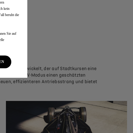
ern
ch kein
ll beruht die
nen Sie auf
lle
EN
SE FE25 entwickelt, der auf Stadtkursen eine
rieb im 350-kW-Modus einen geschätzten
euen, effizienteren Antriebsstrang und bietet