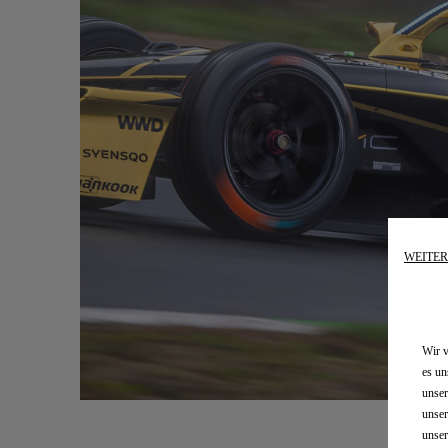
WEITE
Wir v
es un
unser
unser
unser