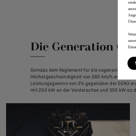
sende
ausse
Angem
Überm
Wenn 
unse
Die Generation GE
Einst
Gemäss dem Reglement für die sogenannte GEN3 E
Höchstgeschwindigkeit von 280 km/h erreicht u
Leistungsgewinn von 2% gegenüber der GEN3 erzie
mit 250 kW an der Vorderachse und 350 kW an d