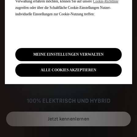
Verwaltung erfahren möchten, können Sie auf unsere
Cookie-Richtlinie
zugreifen oder über die Schaltfläche Cookie-Einstellungen Nutzer-
individuelle Einstellungen zur Cookie-Nutzung treffen:
VORHER
WE
MEINE EINSTELLUNGEN VERWALTEN
ALLE COOKIES AKZEPTIEREN
100% ELEKTRISCH UND HYBRID
Jetzt kennenlernen