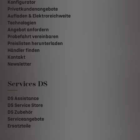
Konfigurator
Privatkundenangebote
Aufladen & Elektroreichweite
Technologien
Angebot anfordern
Probefahrt vereinbaren
Preislisten herunterladen
Händler finden
Kontakt
Newsletter
Services DS
DS Assistance
DS Service Store
DS Zubehör
Serviceangebote
Ersatzteile