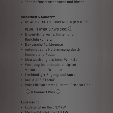
Teppichfussmatten vorne und hinten
 SUSPENSION scannt mit der oben an der Windschutzscheibe angebrach
Sicherheit & Komfort:
DS ACTIVE SCAN SUSPENSION (bei DS 7
ug angebrachten Kameras beim Manövrieren zur Darstellung der Umge
PLUG-IN HYBRID AWD 300)
DS ACTIVE SCAN SUSPENSION s
Einparkhilfe vorne, hinten und
Rückfahrkamera
Elektrische Parkbremse
Automatische Notbremsung durch
Kamera und Radar
Überwachung des toten Winkels
Warnung bei unbeabsichtigtem
Verlassen der Fahrspur
Freihändiger Zugang und Start
SOS & ASSISTANCE
Paket für vernetzte Dienste: Connect One
& Connect Plus
Fernwartung, regelmässige automatische Updates, di
Connected Navigation, Fernbedienu
Ladelösung:
Ladegerät an Bord 3,7 kW
Modus-2-Ladekabel 1,8 kW,