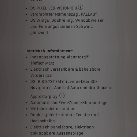
DS PIXEL LED VISION 3.0
Die intelligenten Scheinwerfer
Verchromter Namenszug „PALLAS“
DS Wings, Dachreling, Windabweiser
und Führungsschienen Schwarz
glänzend
Interieur & Infotainment:
Innenausstattung Alcantara®
Tiefschwarz
Elektrisch verstellbare & beheizbare
Vordersitze
DS IRIS SYSTEM mit vernetzter 3D-
Navigation, Android Auto und drahtlosem
Apple Carplay
DS IRIS SYSTEM ist unser intuitives, e
Automatische Zwei-Zonen-Klimaanlage
Mittelarmlehne hinten
Dunkel getönte hintere Fenster und
Heckscheibe
Elektrisch beheizbare, elektrisch
anklappbare Aussenspiegel