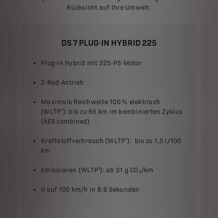
Rücksicht auf Ihre Umwelt.
DS 7 PLUG-IN HYBRID 225
Plug-in Hybrid mit 225-PS-Motor
2-Rad-Antrieb
Maximale Reichweite 100 % elektrisch
(WLTP¹): bis zu 65 km im kombinierten Zyklus
(AER combined)
s
Kraftstoffverbrauch (WLTP¹): bis zu 1,5 l/100
km
0
Emissionen (WLTP¹): ab 31 g CO₂/km
0 auf 100 km/h in 8,9 Sekunden