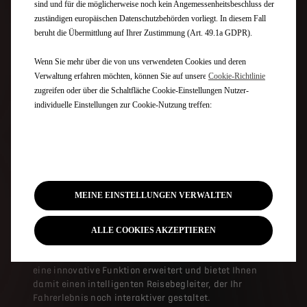
sind und für die möglicherweise noch kein Angemessenheitsbeschluss der
zuständigen europäischen Datenschutzbehörden vorliegt. In diesem Fall
beruht die Übermittlung auf Ihrer Zustimmung (Art. 49.1a GDPR).
Wenn Sie mehr über die von uns verwendeten Cookies und deren
Verwaltung erfahren möchten, können Sie auf unsere
Cookie-Richtlinie
zugreifen oder über die Schaltfläche Cookie-Einstellungen Nutzer-
individuelle Einstellungen zur Cookie-Nutzung treffen:
MEINE EINSTELLUNGEN VERWALTEN
DS IRIS – DER KI-ASSISTENT,
DER MIT IHNEN SPRICHT
ALLE COOKIES AKZEPTIEREN
Das Infotainment-System „DS IRIS SYSTEM“ wurde um
eine innovative Funktion erweitert und bietet Ihnen
damit einen intelligenten Reisebegleiter, der Ihr
Fahrerlebnis noch interaktiver gestaltet.​