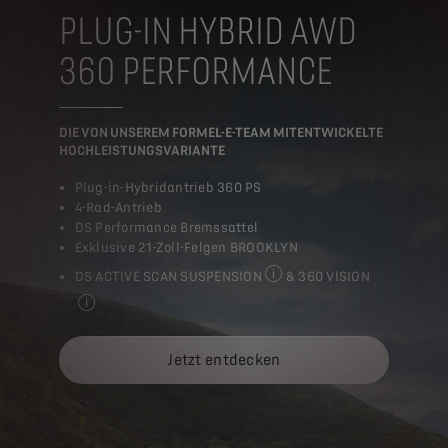
PLUG-IN HYBRID AWD
360 PERFORMANCE
DIE VON UNSEREM FORMEL-E-TEAM MITENTWICKELTE
HOCHLEISTUNGSVARIANTE
Plug-in-Hybridantrieb 360 PS
4-Rad-Antrieb
DS Performance Bremssattel
Exklusive 21-Zoll-Felgen BROOKLYN
DS ACTIVE SCAN SUSPENSION
& 360 VISION
DS ACTIVE SCAN SUSPENSION s
360 VISION nutzt die am Fahrzeug angebrachten Kameras 
Jetzt entdecken