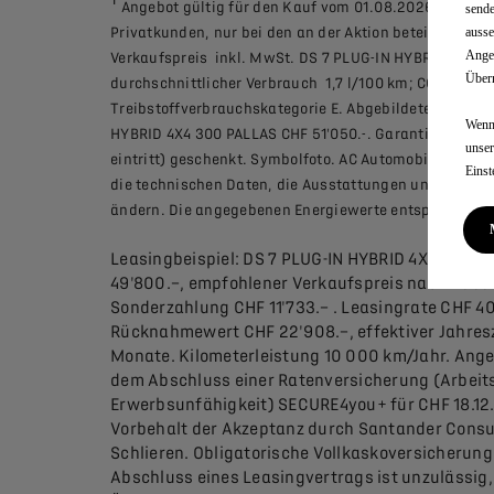
Angebot gültig für den Kauf vom 01.08.2026 - 31.08.
sende
ausse
Privatkunden, nur bei den an der Aktion beteiligten D
Angem
Verkaufspreis inkl. MwSt. DS 7 PLUG-IN HYBRID 4X4 3
Überm
durchschnittlicher Verbrauch 1,7 l/100 km; CO2-Emis
Treibstoffverbrauchskategorie E. Abgebildetes Modell
Wenn 
HYBRID 4X4 300 PALLAS CHF 51'050.-. Garantie 5 Jahr
unse
eintritt) geschenkt. Symbolfoto. AC Automobile Schwei
Einst
die technischen Daten, die Ausstattungen und die Pr
ändern. Die angegebenen Energiewerte entsprechen 
Leasingbeispiel: DS 7 PLUG-IN HYBRID 4X4 300 
49'800.–, empfohlener Verkaufspreis nach Rabat
Sonderzahlung CHF 11'733.– . Leasingrate CHF 40
Rücknahmewert CHF 22'908.–, effektiver Jahres
Monate. Kilometerleistung 10 000 km/Jahr. Ange
dem Abschluss einer Ratenversicherung (Arbeits
Erwerbsunfähigkeit) SECURE4you+ für CHF 18.12.
Vorbehalt der Akzeptanz durch Santander Cons
Schlieren. Obligatorische Vollkaskoversicherung 
Abschluss eines Leasingvertrags ist unzulässig, 