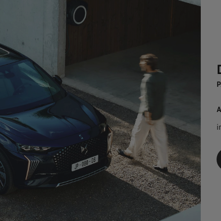
P
A
i