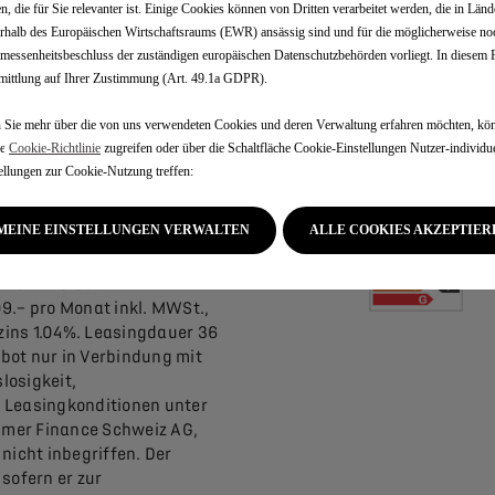
2026. Angebot gültig für
n, die für Sie relevanter ist. Einige Cookies können von Dritten verarbeitet werden, die in Länd
rhalb des Europäischen Wirtschaftsraums (EWR) ansässig sind und für die möglicherweise no
S Händlern. Empfohlener
essenheitsbeschluss der zuständigen europäischen Datenschutzbehörden vorliegt. In diesem Fa
00 PALLAS CHF 49'800.-,
ittlung auf Ihrer Zustimmung (Art. 49.1a GDPR).
sion 39 g/km;
 mit Optionen: DS 7 PLUG-IN
Sie mehr über die von uns verwendeten Cookies und deren Verwaltung erfahren möchten, kön
e/100'000 km (was zuerst
re
Cookie-Richtlinie
zugreifen oder über die Schaltfläche Cookie-Einstellungen Nutzer-individue
z AG behält sich das Recht vor,
ellungen zur Cookie-Nutzung treffen:
eise ohne Vorankündigung zu
den WLTP-Standard.
MEINE EINSTELLUNGEN VERWALTEN
ALLE COOKIES AKZEPTIER
PALLAS Katalogpreis CHF
t CHF 49'800 –.
9.– pro Monat inkl. MWSt.,
zins 1.04%. Leasingdauer 36
bot nur in Verbindung mit
losigkeit,
 Leasingkonditionen unter
umer Finance Schweiz AG,
nicht inbegriffen. Der
sofern er zur