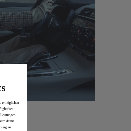
ES
es ermöglichen
fügbarkeit
e Leistungen
sern damit
rbung zu