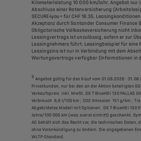
Kilometerleistung 10 000 km/Jahr. Angebot nur 
Abschluss einer Ratenversicherung (Arbeitslosi
SECURE4you+ für CHF 16.35. Leasingkonditionen 
Akzeptanz durch Santander Consumer Finance Sc
Obligatorische Vollkaskoversicherung nicht inbe
Leasingvertrags ist unzulässig, sofern er zur Ü
Leasingnehmers führt. Leasingbeispiel für eine P
Leasingzins ist nur in Verbindung mit dem Absch
Wartungsvertrags verfügbar (Informationen in de
3
Angebot gültig für den Kauf vom 01.08.2026 - 31.08.
Privatkunden, nur bei den an der Aktion beteiligten D
Verkaufspreis inkl. MwSt. DS 7 BlueHDi 130 PALLAS CH
Verbrauch 6,6 l/100 km ; CO2-Emission 151 g/km ; Tre
Abgebildetes Modell mit Optionen: DS 7 BlueHDi 130 P
Jahre/100'000 km (was zuerst eintritt) geschenkt. Sy
AG behält sich das Recht vor, die technischen Daten, 
ohne Vorankündigung zu ändern. Die angegebenen Ene
WLTP-Standard.