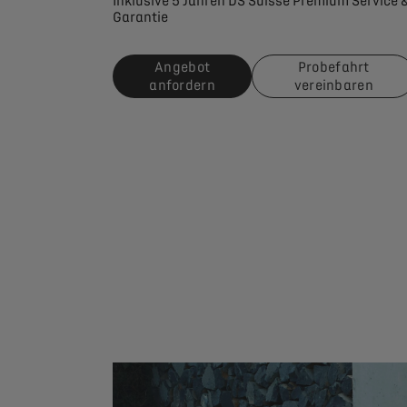
Inklusive 5 Jahren DS Suisse Premium Service 
Garantie
Angebot
Probefahrt
anfordern
vereinbaren