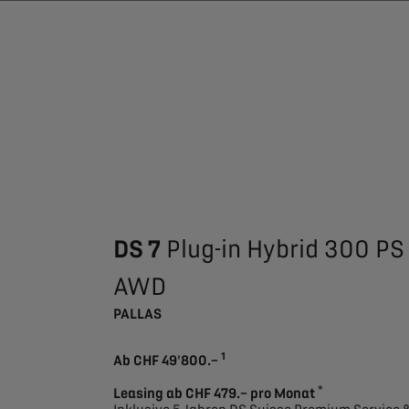
DS 7
Plug-in Hybrid 300 PS
AWD
PALLAS
1
Ab CHF 49'800.–
*
Leasing ab CHF 479.– pro Monat