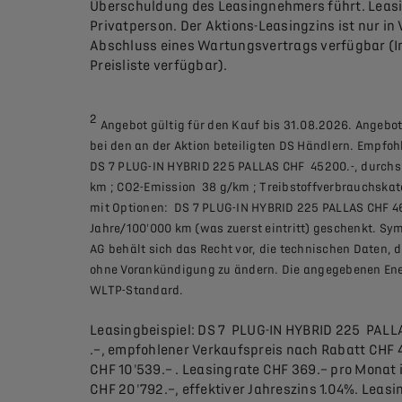
Überschuldung des Leasingnehmers führt. Leasin
Privatperson. Der Aktions-Leasingzins ist nur i
Abschluss eines Wartungsvertrags verfügbar (I
Preisliste verfügbar).
2
Angebot gültig für den Kauf bis 31.08.2026. Angebot 
bei den an der Aktion beteiligten DS Händlern. Empfoh
DS 7 PLUG-IN HYBRID 225 PALLAS CHF 45200.-, durchsc
km ; CO2-Emission 38 g/km ; Treibstoffverbrauchskat
mit Optionen: DS 7 PLUG-IN HYBRID 225 PALLAS CHF 46
Jahre/100'000 km (was zuerst eintritt) geschenkt. Sy
AG behält sich das Recht vor, die technischen Daten, 
ohne Vorankündigung zu ändern. Die angegebenen Ene
WLTP-Standard.
Leasingbeispiel: DS 7 PLUG-IN HYBRID 225 PALL
.–, empfohlener Verkaufspreis nach Rabatt CHF 
CHF 10'539.– . Leasingrate CHF 369.– pro Monat
CHF 20'792.–, effektiver Jahreszins 1.04%. Leas