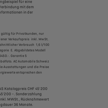
gbeispiel für eine
n Verbindung mit dem
nformationen in der
gültig für Privatkunden, nur
lener Verkaufspreis inkl. MwSt.
hnittlicher Verbrauch 1,6 l/100
egorie E. Abgebildetes Modell
450.-. Garantie 5
mbolfoto. AC Automobile Schweiz
die Ausstattungen und die Preise
rgiewerte entsprechen den
AS Katalogpreis CHF 45'200
45'200 –. Sonderzahlung
 inkl. MWSt., Rücknahmewert
ingdauer 36 Monate.