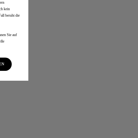
ern
ch kein
ll beruht die
nen Sie auf
lle
EN