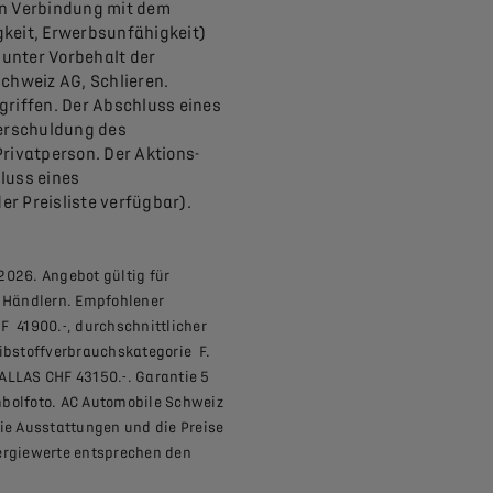
in Verbindung mit dem
gkeit, Erwerbsunfähigkeit)
unter Vorbehalt der
hweiz AG, Schlieren.
griffen. Der Abschluss eines
berschuldung des
rivatperson. Der Aktions-
luss eines
r Preisliste verfügbar).
2026. Angebot gültig für
S Händlern. Empfohlener
F 41900.-, durchschnittlicher
ibstoffverbrauchskategorie F.
ALLAS CHF 43150.-. Garantie 5
mbolfoto. AC Automobile Schweiz
die Ausstattungen und die Preise
rgiewerte entsprechen den