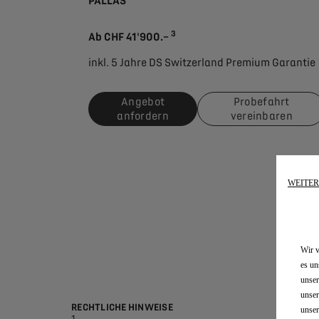
PALLAS
3
Ab CHF 41'900.–
inkl. 5 Jahre DS Switzerland Premium Garantie
Angebot
Probefahrt
anfordern
vereinbaren
WEITE
Wir v
es un
unser
unser
RECHTLICHE HINWEISE
unser
1