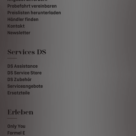
Probefahrt vereinbaren
Preislisten herunterladen
Händler finden
Kontakt
Newsletter
Services DS
DS Assistance
DS Service Store
DS Zubehör
Serviceangebote
Ersatzteile
Erleben
Only You
Formel E