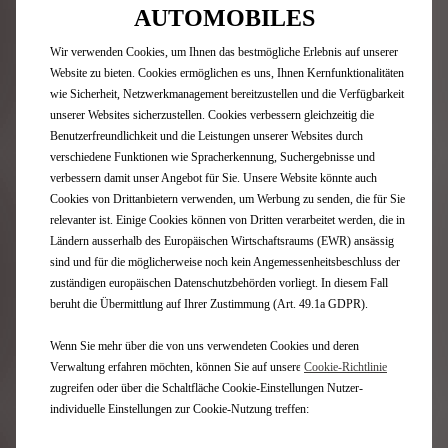
AUTOMOBILES
Wir verwenden Cookies, um Ihnen das bestmögliche Erlebnis auf unserer
Website zu bieten. Cookies ermöglichen es uns, Ihnen Kernfunktionalitäten
wie Sicherheit, Netzwerkmanagement bereitzustellen und die Verfügbarkeit
DS AERO SPORT LOUNGE verbindet Kunst und Technologie,
unserer Websites sicherzustellen. Cookies verbessern gleichzeitig die
indem es auf das einzigartige Know-how unseres Ateliers und
Benutzerfreundlichkeit und die Leistungen unserer Websites durch
Handwerker zurückgreift: Strohintarsien, Baumwollsatin,
verschiedene Funktionen wie Spracherkennung, Suchergebnisse und
Mikrofaser aus drei Materialien.
verbessern damit unser Angebot für Sie. Unsere Website könnte auch
Cookies von Drittanbietern verwenden, um Werbung zu senden, die für Sie
relevanter ist. Einige Cookies können von Dritten verarbeitet werden, die in
Ländern ausserhalb des Europäischen Wirtschaftsraums (EWR) ansässig
sind und für die möglicherweise noch kein Angemessenheitsbeschluss der
zuständigen europäischen Datenschutzbehörden vorliegt. In diesem Fall
beruht die Übermittlung auf Ihrer Zustimmung (Art. 49.1a GDPR).
Wenn Sie mehr über die von uns verwendeten Cookies und deren
Verwaltung erfahren möchten, können Sie auf unsere
Cookie-Richtlinie
zugreifen oder über die Schaltfläche Cookie-Einstellungen Nutzer-
individuelle Einstellungen zur Cookie-Nutzung treffen: