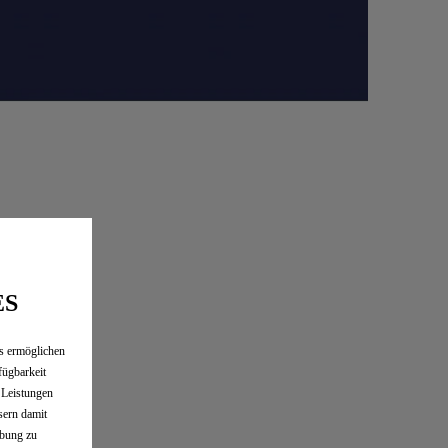
ES
es ermöglichen
fügbarkeit
e Leistungen
sern damit
rbung zu