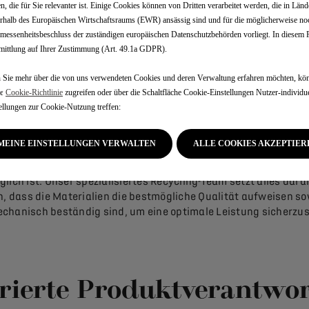
n, die für Sie relevanter ist. Einige Cookies können von Dritten verarbeitet werden, die in Länd
rhalb des Europäischen Wirtschaftsraums (EWR) ansässig sind und für die möglicherweise no
essenheitsbeschluss der zuständigen europäischen Datenschutzbehörden vorliegt. In diesem Fa
 Anfang an ein nachhalt
ittlung auf Ihrer Zustimmung (Art. 49.1a GDPR).
Ansatz
Sie mehr über die von uns verwendeten Cookies und deren Verwaltung erfahren möchten, kön
re
Cookie-Richtlinie
zugreifen oder über die Schaltfläche Cookie-Einstellungen Nutzer-individue
ellungen zur Cookie-Nutzung treffen:
ischen Herausforderungen zu meistern, sind wir bestrebt, di
MEINE EINSTELLUNGEN VERWALTEN
ALLE COOKIES AKZEPTIER
mwelt während des gesamten Produktionsprozesses zu begrenz
etzen wir bewusst auf die Verwendung von recycelten Produkt
glich ist. Unser spezialisiertes Recycling-Team setzt alles dara
, dass die Materialien die bestmögliche Qualität aufweisen s
chanisch beständig sind, um eine optimale Leistung sicherzus
grierte Produktverantwo