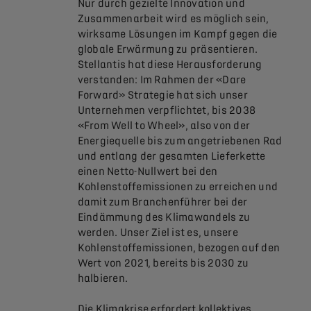
Nur durch gezielte Innovation und
Zusammenarbeit wird es möglich sein,
wirksame Lösungen im Kampf gegen die
globale Erwärmung zu präsentieren.
Stellantis hat diese Herausforderung
verstanden: Im Rahmen der «Dare
Forward» Strategie hat sich unser
Unternehmen verpflichtet, bis 2038
«From Well to Wheel», also von der
Energiequelle bis zum angetriebenen Rad
und entlang der gesamten Lieferkette
einen Netto-Nullwert bei den
Kohlenstoffemissionen zu erreichen und
damit zum Branchenführer bei der
Eindämmung des Klimawandels zu
werden. Unser Ziel ist es, unsere
Kohlenstoffemissionen, bezogen auf den
Wert von 2021, bereits bis 2030 zu
halbieren.
Die Klimakrise erfordert kollektives