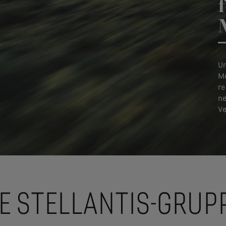
Un
Mo
re
ne
Ve
IE STELLANTIS-GRUP