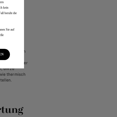
ern
ch kein
ll beruht die
iger
nen Sie auf
lle
e Auswirkungen
EN
en. Bei DS
en, wann immer
n, um zu
owie thermisch
tellen.
rtung