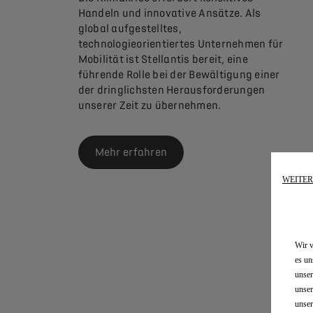
Handeln und innovative Ansätze. Als
global aufgestelltes,
technologieorientiertes Unternehmen für
Mobilität ist Stellantis bereit, eine
führende Rolle bei der Bewältigung einer
der dringlichsten Herausforderungen
unserer Zeit zu übernehmen.
Mehr erfahren
WEITE
Wir v
es un
unser
unser
unser