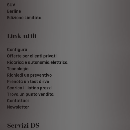
SUV
Berline
Edizione Limitata
Link utili
Configura
Offerte per clienti privati
Ricarica e autonomia elettrica
Tecnologie
Richiedi un preventivo
Prenota un test drive
Scarica il listino prezzi
Trova un punto vendita
Contattaci
Newsletter
Servizi DS