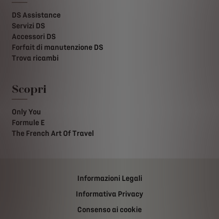
DS Assistance
Servizi DS
Accessori DS
Forfait di manutenzione DS
Trova ricambi
Scopri
Only You
Formule E
The French Art Of Travel
Informazioni Legali
Informativa Privacy
Consenso ai cookie