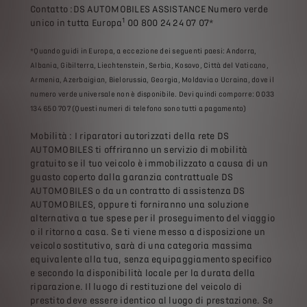
Contatto :DS AUTOMOBILES ASSISTANCE Numero verde
1
unico in tutta Europa
00 800 24 24 07 07*
*Quando guidi in Europa, a eccezione dei seguenti paesi: Andorra,
Albania, Gibilterra, Liechtenstein, Serbia, Kosovo, Città del Vaticano,
Armenia, Azerbaigian, Bielorussia, Georgia, Moldavia o Ucraina, dove il
numero verde universale non è disponibile. Devi quindi comporre: 0033
134 650 707 (Questi numeri di telefono sono tutti a pagamento)
Mobilità : I riparatori autorizzati della rete DS
AUTOMOBILES ti offriranno un servizio di mobilità
gratuito se il tuo veicolo è immobilizzato a causa di un
guasto coperto dalla garanzia contrattuale DS
AUTOMOBILES o da un contratto di assistenza DS
AUTOMOBILES, oppure ti forniranno una soluzione
alternativa a tue spese per il proseguimento del viaggio
o il ritorno a casa. Se ti viene messo a disposizione un
veicolo sostitutivo, sarà di una categoria massima
equivalente alla tua, senza equipaggiamento specifico
e secondo la disponibilità locale per la durata della
riparazione. Il luogo di restituzione del veicolo di
prestito deve essere identico al luogo di prestazione. Se