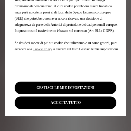
sito può anche utilizzare cookie di terze parti per inviarti messaggi
Slovenia, Svezia e nei seguenti paesi o territori: Andorra, Bosnia ed
promozionali personalizzati. Alcuni cookie potrebbero essere trattati da
Erzegovina, Gibilterra, Islanda, Kosovo, Liechtenstein, Macedonia,
terze parti ubicate in paesi al di fuori dello Spazio Economico Europeo
Monaco, Montenegro, Norvegia, Regno Unito, San Marino, Serbia,
(SEE) che potrebbero non aver ancora ricevuto una decisione di
Svizzera, Vaticano. Per i territori francesi d'oltremare, i servizi di
adeguatezza da parte delle Autorità di protezione dei dati personali europee.
assistenza sono limitati al dipartimento o territorio che ha
In questo caso il trasferimento è basato sul consenso (Art.49.1a GDPR).
commercializzato il veicolo.
² L'organizzazione con mezzi propri di servizi di soccorso stradale
Se desideri sapere di più sui cookie che utilizziamo e su come gestirli, puoi
esterni a DS AUTOMOBILES ASSISTANCE è strettamente regolamentata.
accedere alla
Cookie Policy
o cliccare sul tasto Gestisci le mie impostazioni.
Il rimborso delle prestazioni eventualmente corrisposte potrà essere
effettuato solo dietro presentazione delle fatture originali delle spese
alberghiere e dei biglietti ferroviari o aerei a un partner contrattuale
autorizzato della rete DS AUTOMOBILES, nei limiti delle condizioni di
cui sopra. Inoltre, tutti i servizi DS AUTOMOBILES ASSISTANCE di cui non
si usufruisce non saranno rimborsati. I contatti indicati sono riservati
GESTISCI LE MIE IMPOSTAZIONI
esclusivamente ai veicoli forniti dal marchio DS AUTOMOBILES e
importati nel paese interessato, in questo caso la Svizzera. Per i veicoli
non importati da DS AUTOMOBILES (importazione diretta), si prega di
ACCETTA TUTTO
contattare il rispettivo rappresentante del paese di origine.