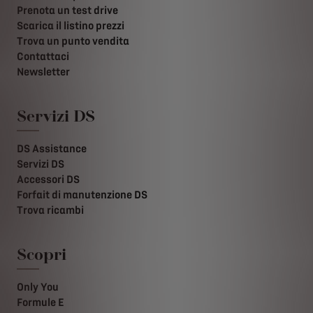
Prenota un test drive
Scarica il listino prezzi
Trova un punto vendita
Contattaci
Newsletter
Servizi DS
DS Assistance
Servizi DS
Accessori DS
Forfait di manutenzione DS
Trova ricambi
Scopri
Only You
Formule E