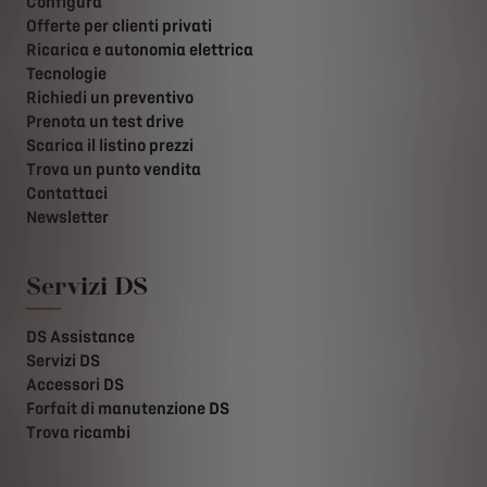
Configura
Offerte per clienti privati
Ricarica e autonomia elettrica
Tecnologie
Richiedi un preventivo
Prenota un test drive
Scarica il listino prezzi
Trova un punto vendita
Contattaci
Newsletter
Servizi DS
DS Assistance
Servizi DS
Accessori DS
Forfait di manutenzione DS
Trova ricambi