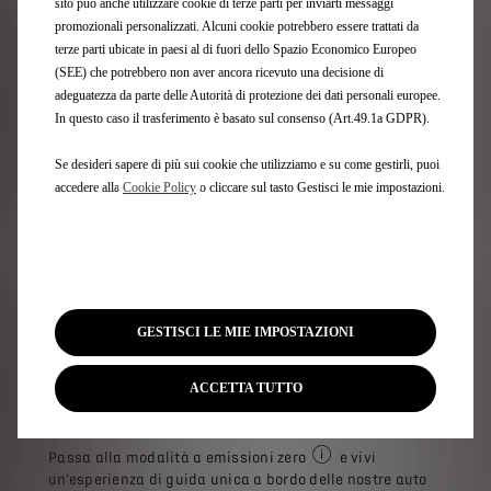
sito può anche utilizzare cookie di terze parti per inviarti messaggi
promozionali personalizzati. Alcuni cookie potrebbero essere trattati da
terze parti ubicate in paesi al di fuori dello Spazio Economico Europeo
Scopri di più
(SEE) che potrebbero non aver ancora ricevuto una decisione di
adeguatezza da parte delle Autorità di protezione dei dati personali europee.
In questo caso il trasferimento è basato sul consenso (Art.49.1a GDPR).
Se desideri sapere di più sui cookie che utilizziamo e su come gestirli, puoi
accedere alla
Cookie Policy
o cliccare sul tasto Gestisci le mie impostazioni.
GESTISCI LE MIE IMPOSTAZIONI
ACCETTA TUTTO
LA NOSTRA GAMMA ELETTRICA
Passa alla modalità a emissioni zero
e vivi
emissioni di scarico (in fas
un'esperienza di guida unica a bordo delle nostre auto