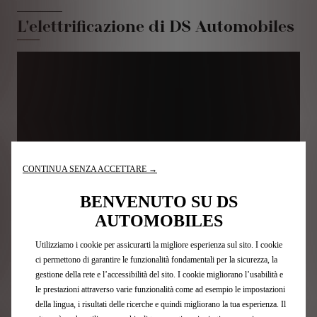
L'elettrificazione di DS Automobiles
CONTINUA SENZA ACCETTARE →
BENVENUTO SU DS
AUTOMOBILES
Basato sul nostro impegno insieme ai nostri due doppi
campionati di Formula E, le unità di potenza dei nostri modelli
Utilizziamo i cookie per assicurarti la migliore esperienza sul sito. I cookie
elettrici e Plug-in Hybrid includono la tecnologia di
ci permettono di garantire le funzionalità fondamentali per la sicurezza, la
elettrificazione E-TENSE direttamente dal motorsport, che si
gestione della rete e l’accessibilità del sito. I cookie migliorano l’usabilità e
concentra sul piacere di guida. Il recupero di energia dal
le prestazioni attraverso varie funzionalità come ad esempio le impostazioni
gruppo motore durante la frenata ci consente di ottenere
della lingua, i risultati delle ricerche e quindi migliorano la tua esperienza. Il
prestazioni incredibili apprezzate dai nostri clienti.