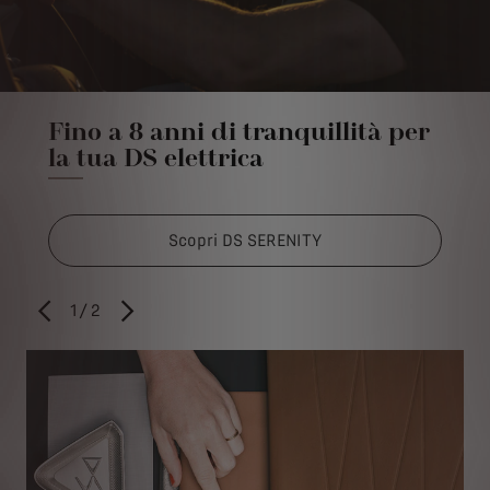
Fino a 8 anni di tranquillità per
la tua DS elettrica
Scopri DS SERENITY
1
/
2
PREVIOUS
AVANTI