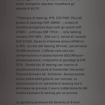
valori energetici espressi rispettano gli
standard WLTP.
**Esempio di leasing: N°8 230 FWD PALLAS
prezzo di catalogo CHF 49900 .–, prezzo di
vendita consigliato dopo tutti gli sconti CHF
47900.–, anticipo CHF 11153.– , rata leasing
mensile CHF 389.– (IVA incl.), valore di riscatto
CHF 23453, tasso di interesse annuo effettivo
0,05%. Durata del leasing 36 mesi, percorrenza
10 000 km/anno. L'offerta vale solo con
combinazione un assicurazione SECURE4you+
(disoccupazione, incapacità al guadagno) CHF
17,15 . Condizioni di leasing con riserva di
accettazione da parte di Santander Consumer
Finance Schweiz AG, Schlieren. Assicurazione
casco totale obbligatoria non inclusa. La
stipulazione di un contratto di leasing non è
ammessa se provoca il sovra indebitamento del
cliente.Esempio di leasing per un privato.
La garanzia premium DS Serenity di 8 anni