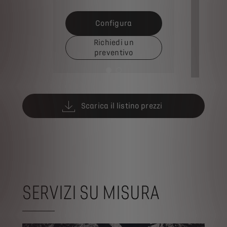
Configura
Richiedi un
Ri
preventivo
Scarica il listino prezzi
SERVIZI SU MISURA