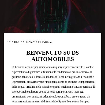
CONTINUA SENZA ACCETTARE →
Un'esperienza migliorata
BENVENUTO SU DS
AUTOMOBILES
Dotata del DS IRIS SYSTEM, N°8 eleva l'esperienza di
Utilizziamo i cookie per assicurarti la migliore esperienza sul sito. I cookie
guida a un nuovo livello di interazione e connettività.
Sulla plancia, l'ampio schermo da 16 pollici spicca per
ci permettono di garantire le funzionalità fondamentali per la sicurezza, la
il suo aspetto sottile e arioso, sembrando quasi
gestione della rete e l’accessibilità del sito. I cookie migliorano l’usabilità e
galleggiare nell'abitacolo. Al centro di una gamma di
le prestazioni attraverso varie funzionalità come ad esempio le impostazioni
servizi connessi innovativi, DS IRIS SYSTEM include
della lingua, i risultati delle ricerche e quindi migliorano la tua esperienza. Il
funzionalità avanzate come la navigazione in tempo
sito può anche utilizzare cookie di terze parti per inviarti messaggi
reale, la gestione dei media e le applicazioni dedicate,
promozionali personalizzati. Alcuni cookie potrebbero essere trattati da
per combinare comfort, sicurezza e piacere di guida.
terze parti ubicate in paesi al di fuori dello Spazio Economico Europeo