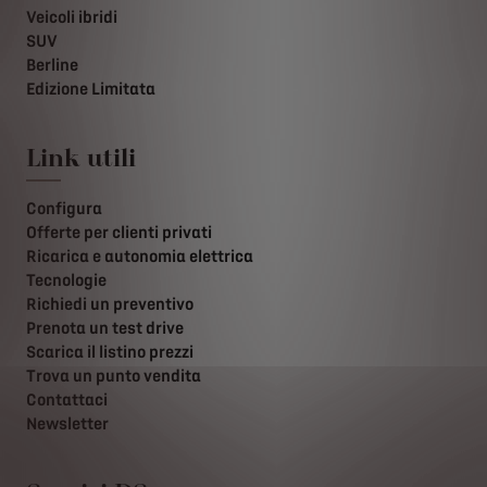
Veicoli ibridi
SUV
Berline
Edizione Limitata
Link utili
Configura
Offerte per clienti privati
Ricarica e autonomia elettrica
Tecnologie
Richiedi un preventivo
Prenota un test drive
Scarica il listino prezzi
Trova un punto vendita
Contattaci
Newsletter