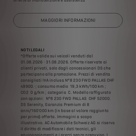
offerte di manutenzione e assistenza
MAGGIORI INFORMAZIONI
NOTI LEGALI
*Offerte valide sui veicoli venduti dal
01.08.2026 - 31.08.2026. Offerte riservate ai
clienti privati, solo dagli concessionari DS che
partecipano alla promozione. Prezzi di vendita
consigliati IVA inclusa N°8 230 FWD PALLAS CHF
49900.-; consumo medio 19,3 kWh/100 km ;
CO2 0 g/km ; categoria C. Modello raffigurato
con opzioni: N°8 230 FWD PALLAS CHF 52000.
DS Serenity, Garanzia Premium di 8
anni/160'000 km (in base al valore raggiunto
per primo) offerta. Immagini a scopo
illustrativo. AC Automobile Schweiz AG si riserva
il diritto di modificare i dati tecnici, gli
equipaggiamenti e i prezzi senza preavviso. I