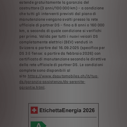
estende gratuitamente la garanzia del
costruttore (3 anni/100 000 km) – a condizione
che tutti gli interventi previsti dal piano di
manutenzione vengano svolti presso la rete
ufficiale di partner DS – fino a 8 anni o 160 000
km, a seconda di quale condizione si verifichi
per prima. Valida per tutti i nuovi veicoli DS
completamente elettrici (BEV) venduti in
Svizzera a partire dal 16.09.2025 (specifico per
DS 3 E-Tense: a partire da febbraio 2026) con
certificato di manutenzione secondo le direttive
della rete ufficiale di partner DS. Le condizioni
complete sono disponibili al
sito
https://www.dsautomobiles.ch/it/tua-
ds/garanzia-assistenza/ds-serenite-
garantie.html
.