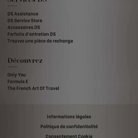
DS Assistance
DS Service Store
Accessoires DS
Forfaits d'entretien DS
Trouvez une pièce de rechange
Découvrez
Only You
Formule E
The French Art Of Travel
Informations légales
Politique de confidentialité
Consentement Cookie