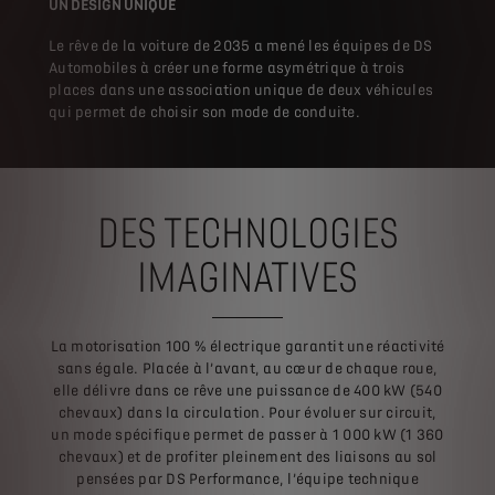
UN DESIGN UNIQUE
Le rêve de la voiture de 2035 a mené les équipes de DS
Automobiles à créer une forme asymétrique à trois
places dans une association unique de deux véhicules
qui permet de choisir son mode de conduite.
DES TECHNOLOGIES
IMAGINATIVES
La motorisation 100 % électrique garantit une réactivité
sans égale. Placée à l’avant, au cœur de chaque roue,
elle délivre dans ce rêve une puissance de 400 kW (540
chevaux) dans la circulation. Pour évoluer sur circuit,
un mode spécifique permet de passer à 1 000 kW (1 360
chevaux) et de profiter pleinement des liaisons au sol
pensées par DS Performance, l’équipe technique