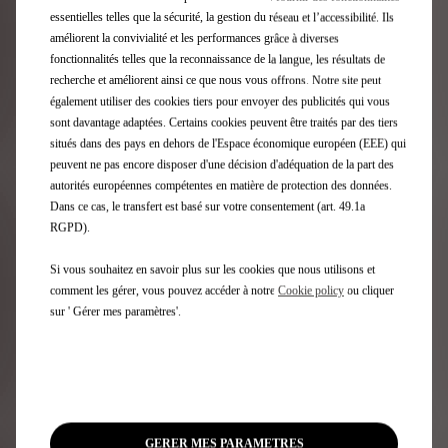
l’écoute, signée FOCAL. La planche de bord se réinvente
essentielles telles que la sécurité, la gestion du réseau et l’accessibilité. Ils
en générateur de flux musical : des faisceaux sonores
améliorent la convivialité et les performances grâce à diverses
ajustés en temps réel suivent l’auditeur en s’adaptant à
fonctionnalités telles que la reconnaissance de la langue, les résultats de
chacun de ses mouvements.
recherche et améliorent ainsi ce que nous vous offrons. Notre site peut
également utiliser des cookies tiers pour envoyer des publicités qui vous
sont davantage adaptées. Certains cookies peuvent être traités par des tiers
situés dans des pays en dehors de l'Espace économique européen (EEE) qui
peuvent ne pas encore disposer d'une décision d'adéquation de la part des
autorités européennes compétentes en matière de protection des données.
Dans ce cas, le transfert est basé sur votre consentement (art. 49.1a
RGPD).
Si vous souhaitez en savoir plus sur les cookies que nous utilisons et
comment les gérer, vous pouvez accéder à notre
Cookie policy
ou cliquer
sur ' Gérer mes paramètres'.
GERER MES PARAMETRES