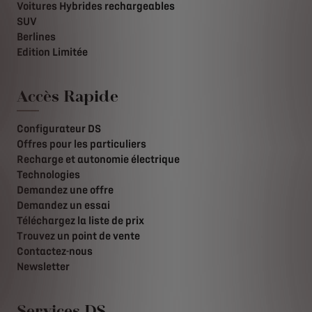
Voitures Hybrides rechargeables
SUV
Berlines
Edition Limitée
Accès Rapide
Configurateur DS
Offres pour les particuliers
Recharge et autonomie électrique
Technologies
Demandez une offre
Demandez un essai
Téléchargez la liste de prix
Trouvez un point de vente
Contactez-nous
Newsletter
Services DS