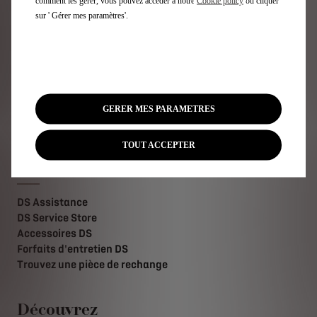
Offres pour les particuliers
comment les gérer, vous pouvez accéder à notre
Cookie policy
ou cliquer
Recharge et autonomie électrique
sur ' Gérer mes paramètres'.
Technologies
Demandez une offre
Demandez un essai
Téléchargez la liste de prix
Trouvez un point de vente
Contactez-nous
GERER MES PARAMETRES
Newsletter
TOUT ACCEPTER
Services DS
DS Assistance
DS Service Store
Accessoires DS
Forfaits d'entretien DS
Trouvez une pièce de rechange
Découvrez