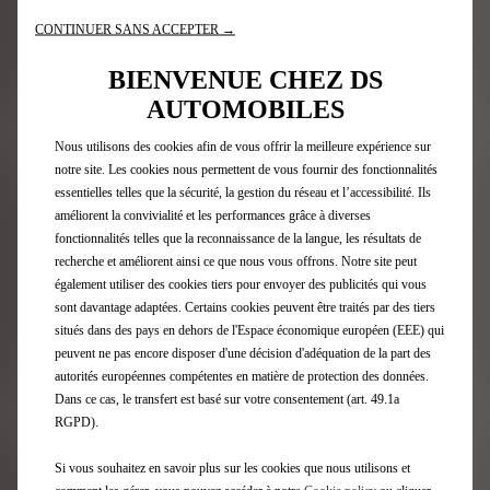
CONTINUER SANS ACCEPTER →
BIENVENUE CHEZ DS
AUTOMOBILES
Newsletter
Nous utilisons des cookies afin de vous offrir la meilleure expérience sur
notre site. Les cookies nous permettent de vous fournir des fonctionnalités
Gamme DS
essentielles telles que la sécurité, la gestion du réseau et l’accessibilité. Ils
améliorent la convivialité et les performances grâce à diverses
fonctionnalités telles que la reconnaissance de la langue, les résultats de
Voitures électriques
recherche et améliorent ainsi ce que nous vous offrons. Notre site peut
Voitures Hybrides rechargeables
également utiliser des cookies tiers pour envoyer des publicités qui vous
SUV
sont davantage adaptées. Certains cookies peuvent être traités par des tiers
Berlines
situés dans des pays en dehors de l'Espace économique européen (EEE) qui
Edition Limitée
peuvent ne pas encore disposer d'une décision d'adéquation de la part des
autorités européennes compétentes en matière de protection des données.
Dans ce cas, le transfert est basé sur votre consentement (art. 49.1a
Accès Rapide
RGPD).
Configurateur DS
Si vous souhaitez en savoir plus sur les cookies que nous utilisons et