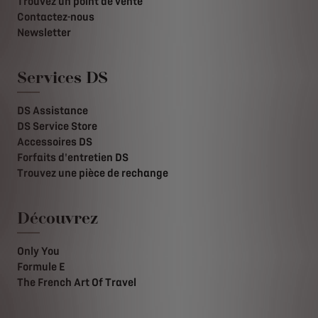
Trouvez un point de vente
Contactez-nous
Newsletter
Services DS
DS Assistance
DS Service Store
Accessoires DS
Forfaits d'entretien DS
Trouvez une pièce de rechange
Découvrez
Only You
Formule E
The French Art Of Travel