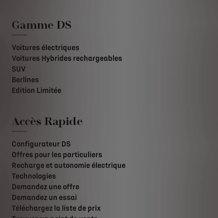
Gamme DS
Voitures électriques
Voitures Hybrides rechargeables
SUV
Berlines
Edition Limitée
Accès Rapide
Configurateur DS
Offres pour les particuliers
Recharge et autonomie électrique
Technologies
Demandez une offre
Demandez un essai
Téléchargez la liste de prix