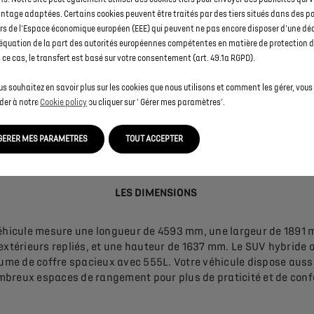
ntage adaptées. Certains cookies peuvent être traités par des tiers situés dans des p
rs de l'Espace économique européen (EEE) qui peuvent ne pas encore disposer d'une dé
UN DESIGN INTÉRIEUR ET EXTÉRIEUR QUI VOUS RESSEMBLE
équation de la part des autorités européennes compétentes en matière de protection 
ce cas, le transfert est basé sur votre consentement (art. 49.1a RGPD).
e nouveau SUV est personnalisable à souhait grâce à de nombr
us souhaitez en savoir plus sur les cookies que nous utilisons et comment les gérer, vou
s de personnalisation: choix de l’ambiance intérieure, de la cou
der à notre
Cookie policy
ou cliquer sur ' Gérer mes paramètres'.
e des jantes. Sublimez votre véhicule et faites-en la voiture qu
ressemble.
GERER MES PARAMETRES
TOUT ACCEPTER
LES DIMENSIONS
éhicule mesure une longueur de 4593 mm, une largeur de 1891
 extérieurs repliés, et une hauteur de 1637 mm. Le SUV hybride o
ume de coffre spacieux avec 555L. Votre véhicule dispose auss
breux espaces de rangement pour plus de praticité et de conf