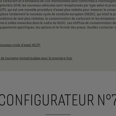
de
carburant
et
d'émissions
de
CO2
mentionnées
sont
conformes
à
l'homologat
eptembre
2018,
les
nouveaux
véhicules
sont
réceptionnés
par
type
selon
la
proc
LTP),
qui
est
une
nouvelle
procédure
d'essai
plus
réaliste
pour
mesurer
la
conso
place
totalement
le
nouveau
cycle
de
conduite
européen
(NEDC),
qui
était
la
p
onditions
de
test
plus
réalistes,
la
consommation
de
carburant
et
les
émissions
res
à
celles
mesurées
dans
le
cadre
du
NEDC.
Les
chiffres
de
consommation
de
quipements
spécifiques,
les
options
et
le
format
des
pneus.
Veuillez
contacter
v
nouveau
cycle
d'essai
WLTP:
de
tourisme
immatriculées
pour
la
première
fois:
CONFIGURATEUR N°