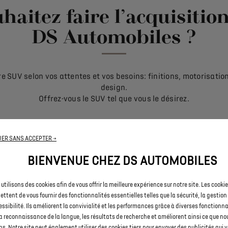
haitez faire l’acquisiti
DS Automobiles ?
e SUV selon vos attentes et vos besoins: finitions, motorisati
design.
Offrez-vous le SUV tel que vous le désirez.
ER SANS ACCEPTER →
FINITIONS
BIENVENUE CHEZ DS AUTOMOBILES
tre SUV est disponible en plusieurs versions et toutes ces finiti
utilisons des cookies afin de vous offrir la meilleure expérience sur notre site. Les cooki
prennent une série d’équipements et d’accessoires de pointe 
ttent de vous fournir des fonctionnalités essentielles telles que la sécurité, la gestion
répondre à toutes vos attentes.
essibilité. Ils améliorent la convivialité et les performances grâce à diverses fonctionna
a reconnaissance de la langue, les résultats de recherche et améliorent ainsi ce que no
ns. Notre site peut également utiliser des cookies tiers pour envoyer des publicités qui 