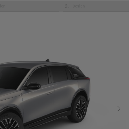
3
.
ion
Design