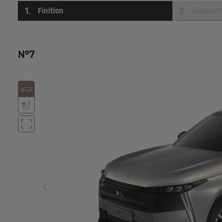
1
.
2
.
Finition
Motorisat
N°7
.