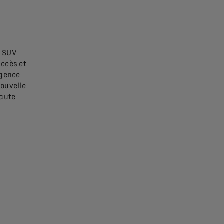
e SUV
accès et
rgence
ouvelle
Haute