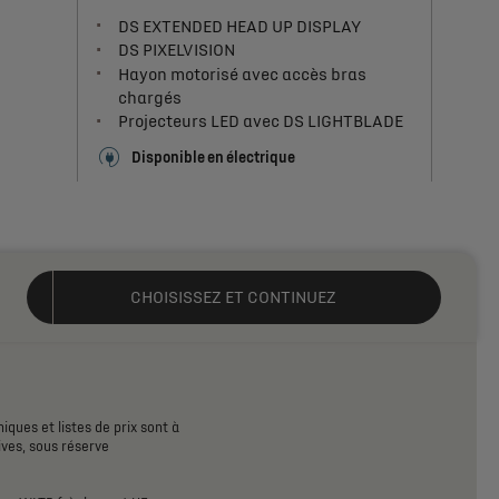
DS EXTENDED HEAD UP DISPLAY
DS PIXELVISION
Hayon motorisé avec accès bras
chargés
Projecteurs LED avec DS LIGHTBLADE
Disponible en électrique
Disponible en hybride
47 900 CHF TTC*
À partir de
Plus de détails
CHOISISSEZ ET CONTINUEZ
N°7 ÉTOILE
Les points forts :
DS EXTENDED HEAD UP DISPLAY
Hayon motorisé avec accès bras
niques
et
listes
de
prix
sont
à
ives,
sous
réserve
chargés
DS PIXELVISION
DS IRIS SYSTEM avec navigation 3D