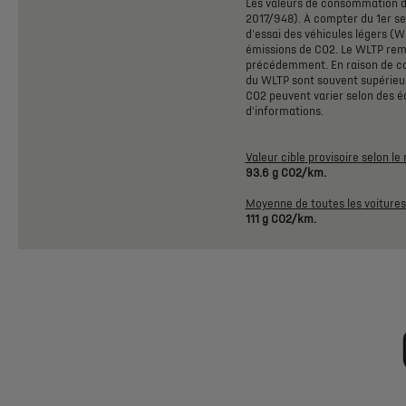
Les
valeurs
de
consommation
2017/948).
À
compter
du
1er
s
d'essai
des
véhicules
légers
(W
émissions
de
CO2.
Le
WLTP
rem
précédemment.
En
raison
de
c
du
WLTP
sont
souvent
supérieu
CO2
peuvent
varier
selon
des
é
d'informations.
Valeur
cible
provisoire
selon
le
93.6
g
CO2/km.
Moyenne
de
toutes
les
voitures
111
g
CO2/km.