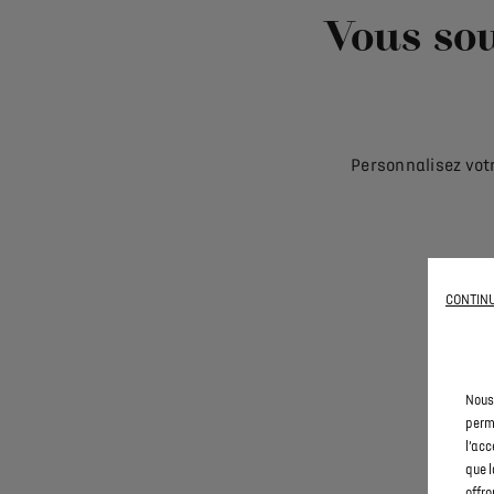
Vous sou
Personnalisez votr
CONTINU
Vo
Nous 
com
perme
l’acc
que l
offro