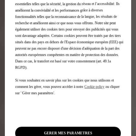
essentielles telles que la sécurité, la gestion du réseau et l’accessibilité. Ils
améliorent la convivialité et les performances grâce à diverses
Accès Rapide
fonctionnalités telles que la reconnaissance de la langue, les résultats de
recherche et améliorent ainsi ce que nous vous offrons. Notre site peut
également utiliser des cookies tiers pour envoyer des publicités qui vous
Configurateur DS
sont davantage adaptées. Certains cookies peuvent être traités par des tiers
Offres pour les particuliers
situés dans des pays en dehors de l'Espace économique européen (EEE) qui
Recharge et autonomie électrique
peuvent ne pas encore disposer d'une décision d'adéquation de la part des
Technologies
autorités européennes compétentes en matière de protection des données.
Demandez une offre
Dans ce cas, le transfert est basé sur votre consentement (art. 49.1a
Demandez un essai
RGPD).
Téléchargez la liste de prix
Trouvez un point de vente
Si vous souhaitez en savoir plus sur les cookies que nous utilisons et
Contactez-nous
comment les gérer, vous pouvez accéder à notre
Cookie policy
ou cliquer
Newsletter
sur ' Gérer mes paramètres'.
Services DS
DS Assistance
DS Service Store
GERER MES PARAMETRES