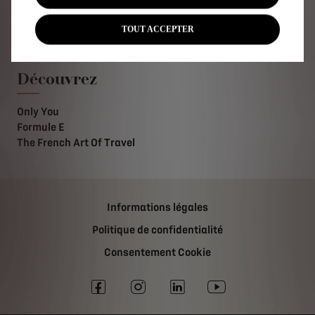
Accessoires DS
Forfaits d'entretien DS
TOUT ACCEPTER
Trouvez une pièce de rechange
Découvrez
Only You
Formule E
The French Art Of Travel
Informations légales
Politique de confidentialité
Consentement Cookie