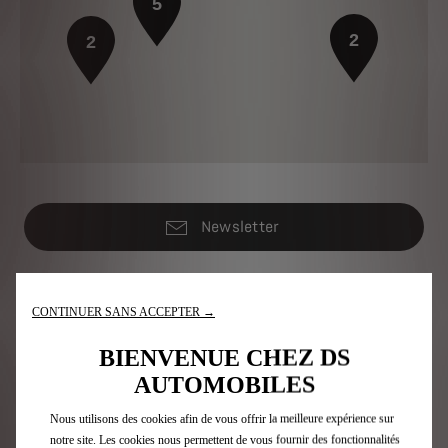
5
2
2
Newsletter
Gamme DS
CONTINUER SANS ACCEPTER →
Voitures électriques
BIENVENUE CHEZ DS
Voitures Hybrides rechargeables
AUTOMOBILES
SUV
Berlines
Nous utilisons des cookies afin de vous offrir la meilleure expérience sur
Edition Limitée
notre site. Les cookies nous permettent de vous fournir des fonctionnalités