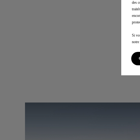
des c
trait
encor
prote
Si vo
notr