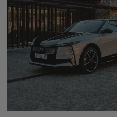
 LIVRAISON
À L’ENTRETIEN
 valet est là pour vous : il vous livre
Le valet prend en cha
 véhicule et vous explique la mise en
dépose un véhicule d
. Découvrez votre voiture en toute
vos besoins. Une pre
ité.