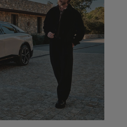
ACCOMPAGNEMENT QUOTIDIEN
rge votre DS et vous
Rien n’est plus précieux que votre tem
e remplacement selon
Automobiles vous offre la possibilité 
station sur-mesure.
bénéficier des services d’un valet, à l
livraison ou à l’entretien de votre DS.