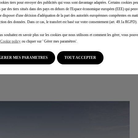
ookies tiers pour envoyer des publicités qui vous sont davantage adaptées. Certains cookies peu
és par des tiers situés dans des pays en dehors de l'Espace économique européen (EEE) qui peuv
PRESTATIONS
e disposer d'une décision d'adéquation de la part des autorités européennes compétentes en mati
ction des données. Dans ce cas, le transfert est basé sur votre consentement (art. 49.1a RGPD).
DS AUTOMOBILES ASSISTANCE vous assi
gratuitement en cas d’immobilisation de
us souhaitez en savoir plus sur les cookies que nous utilisons et comment les gérer, vous pouve
votre véhicule suite à une panne couvert
e
Cookie policy
ou cliquer sur ' Gérer mes paramètres'.
par la garantie DS AUTOMOBILES ou par l
contrat de services DS AUTOMOBILES
GERER MES PARAMETRES
TOUT ACCEPTER
(extension de garantie) encore valable a
moment de la panne ou souscrit par vos
soins. Si les véhicules ou les dégâts ne s
pas couverts par la garantie contractuell
DS AUTOMOBILES ASSISTANCE vous
proposera un service de dépannage, à vo
demande et à vos frais.