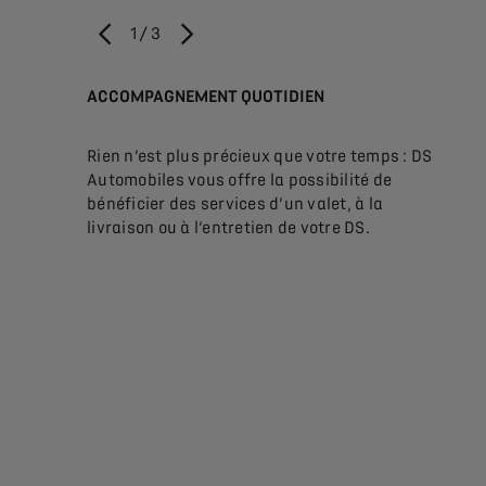
1
/
3
PRÉCÉDENT
SUIVANT
ACCOMPAGNEMENT QUOTIDIEN
À LA
et vous
Rien n’est plus précieux que votre temps : DS
Notre
nt selon
Automobiles vous offre la possibilité de
votre
sure.
bénéficier des services d’un valet, à la
mains
livraison ou à l’entretien de votre DS.
sérén