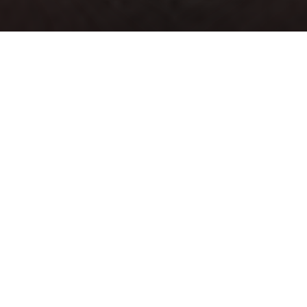
Passez en mode zéro émission
et profitez d’une
zéro émission à l'échappement 
expérience de conduite inédite à bord de nos voitures
électrifiées DS. La motorisation électrifiée DS est
disponible sur chacun de nos modèles: 100% électrique
sur DS 3, N°4, N°7 et N°8, hybride sur DS 3, N°4 et N°7 et
hybride rechargeable sur N°4 et DS 7.
Depuis sa création, DS Automobiles a placé
l’électrification au cœur de sa stratégie avec une
gamme 100% électrifiée commercialisée depuis 2019
afin d’anticiper les profondes mutations de l’industrie
automobile.
De la compétition naît l’innovation
automobile