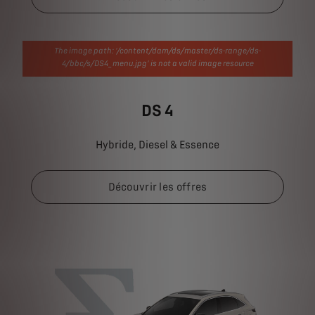
The image path: '/content/dam/ds/master/ds-range/ds-
4/bbc/s/DS4_menu.jpg' is not a valid image resource
DS 4
Hybride, Diesel & Essence
Découvrir les offres