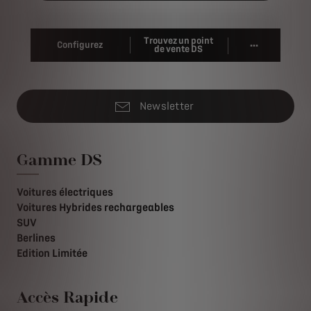
Trouvez un point
...
Configurez
de vente DS
Newsletter
Gamme DS
Voitures électriques
Voitures Hybrides rechargeables
SUV
Berlines
Edition Limitée
Accès Rapide