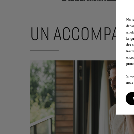
Nous 
de vo
UN ACCOMPAGN
améli
langu
des c
trait
encor
prote
Si vo
notr