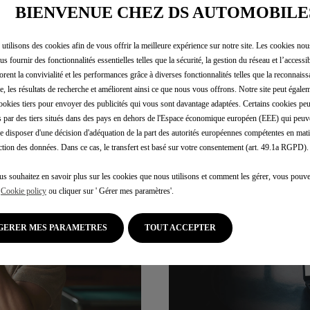
BIENVENUE CHEZ DS AUTOMOBILE
utilisons des cookies afin de vous offrir la meilleure expérience sur notre site. Les cookies no
us fournir des fonctionnalités essentielles telles que la sécurité, la gestion du réseau et l’accessibi
EMENT DÉDIÉ
orent la convivialité et les performances grâce à diverses fonctionnalités telles que la reconnaiss
e, les résultats de recherche et améliorent ainsi ce que nous vous offrons. Notre site peut égalem
ookies tiers pour envoyer des publicités qui vous sont davantage adaptées. Certains cookies peu
és par des tiers situés dans des pays en dehors de l'Espace économique européen (EEE) qui peuv
e disposer d'une décision d'adéquation de la part des autorités européennes compétentes en mati
ction des données. Dans ce cas, le transfert est basé sur votre consentement (art. 49.1a RGPD).
us souhaitez en savoir plus sur les cookies que nous utilisons et comment les gérer, vous pouve
e
Cookie policy
ou cliquer sur ' Gérer mes paramètres'.
GERER MES PARAMETRES
TOUT ACCEPTER