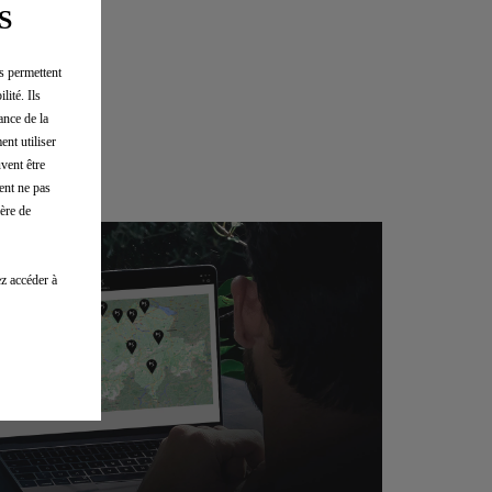
S
us permettent
lité. Ils
ance de la
ent utiliser
vent être
ent ne pas
ère de
z accéder à