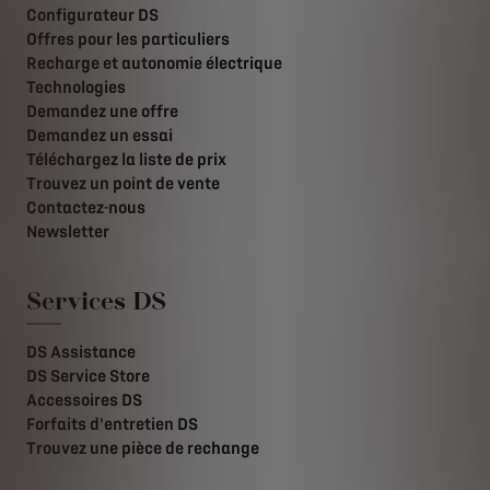
Configurateur DS
Offres pour les particuliers
Recharge et autonomie électrique
Technologies
Demandez une offre
Demandez un essai
Téléchargez la liste de prix
Trouvez un point de vente
Contactez-nous
Newsletter
Services DS
DS Assistance
DS Service Store
Accessoires DS
Forfaits d'entretien DS
Trouvez une pièce de rechange