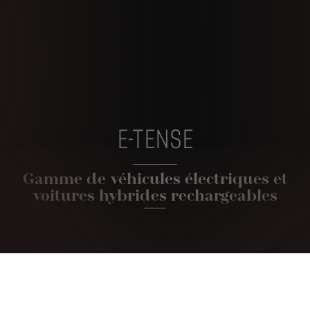
E-TENSE
Gamme de véhicules électriques et
voitures hybrides rechargeables
Passez en mode zéro émission et profitez
d’une expérience de conduite inédite à
bord de nos voitures électriques et
véhicules hybrides rechargeables DS. La