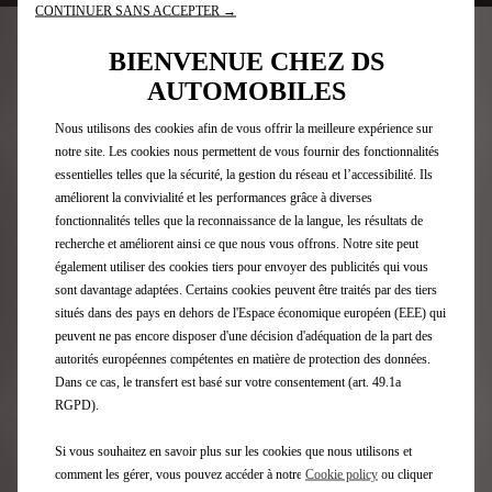
CONTINUER SANS ACCEPTER →
BIENVENUE CHEZ DS
Newsletter
AUTOMOBILES
Nous utilisons des cookies afin de vous offrir la meilleure expérience sur
notre site. Les cookies nous permettent de vous fournir des fonctionnalités
Gamme DS
essentielles telles que la sécurité, la gestion du réseau et l’accessibilité. Ils
améliorent la convivialité et les performances grâce à diverses
Voitures électriques
fonctionnalités telles que la reconnaissance de la langue, les résultats de
Voitures Hybrides rechargeables
recherche et améliorent ainsi ce que nous vous offrons. Notre site peut
SUV
également utiliser des cookies tiers pour envoyer des publicités qui vous
Berlines
sont davantage adaptées. Certains cookies peuvent être traités par des tiers
Edition Limitée
situés dans des pays en dehors de l'Espace économique européen (EEE) qui
peuvent ne pas encore disposer d'une décision d'adéquation de la part des
autorités européennes compétentes en matière de protection des données.
Accès Rapide
Dans ce cas, le transfert est basé sur votre consentement (art. 49.1a
RGPD).
Configurateur DS
Si vous souhaitez en savoir plus sur les cookies que nous utilisons et
Offres pour les particuliers
comment les gérer, vous pouvez accéder à notre
Cookie policy
ou cliquer
Recharge et autonomie électrique