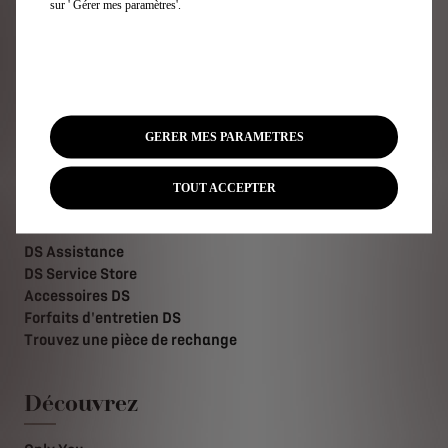
sur ' Gérer mes paramètres'.
Technologies
Demandez une offre
Demandez un essai
Téléchargez la liste de prix
Trouvez un point de vente
Contactez-nous
GERER MES PARAMETRES
Newsletter
TOUT ACCEPTER
Services DS
DS Assistance
DS Service Store
Accessoires DS
Forfaits d'entretien DS
Trouvez une pièce de rechange
Découvrez