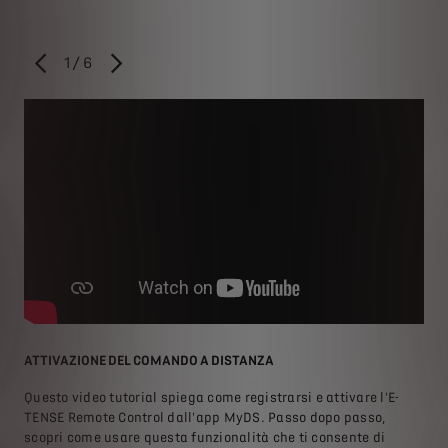
1
/
6
PREVIOUS
AVANTI
ATTIVAZIONE DEL COMANDO A DISTANZA
COM
uo
Questo video tutorial spiega come registrarsi e attivare l'E-
Sco
TENSE Remote Control dall'app MyDS. Passo dopo passo,
fun
scopri come usare questa funzionalità che ti consente di
dop