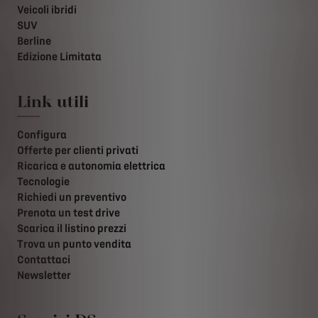
Veicoli ibridi
SUV
Berline
Edizione Limitata
Link utili
Configura
Offerte per clienti privati
Ricarica e autonomia elettrica
Tecnologie
Richiedi un preventivo
Prenota un test drive
Scarica il listino prezzi
Trova un punto vendita
Contattaci
Newsletter