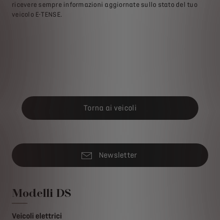
e
ricevere sempre informazioni aggiornate sullo stato del tuo
per
ro.
veicolo E-TENSE.
TEN
di 
pre
10
nel/
Torna ai veicoli
Newsletter
Modelli DS
Veicoli elettrici