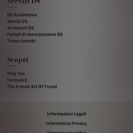
Servizi DS
DS Assistance
Servizi DS
Accessori DS
Forfait di manutenzione DS
Trova ricambi
Scopri
Only You
Formule E
The French Art Of Travel
Informazioni Legali
Informativa Privacy
Consenso ai cookie