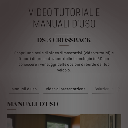
VIDEO TUTORIAL E
MANUALI D'USO
DS 3 CROSSBACK
Scopri una serie di video dimostrativi (video tutorial) e
filmati di presentazione delle tecnologie in 3D per
conoscere i vantaggi delle opzioni di bordo del tuo
veicolo.
Manuali d'uso
Video di presentazione
Soluzioni di ricari
AVA
MANUALI D'USO