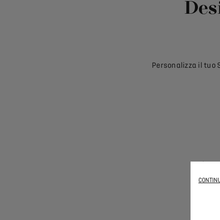
Des
Personalizza il tuo
Il tu
PERF
CONTINU