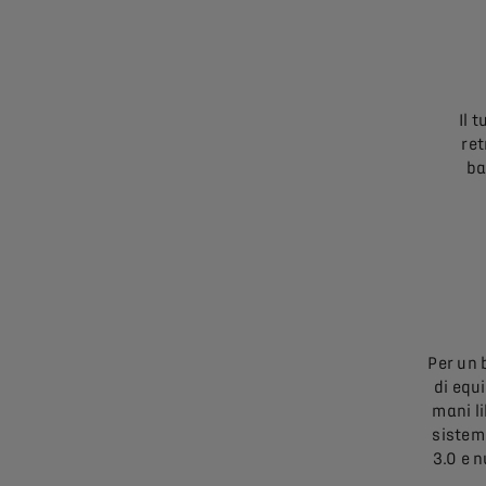
Il 
ret
ba
Per un 
di equ
mani l
sistem
3.0 e 