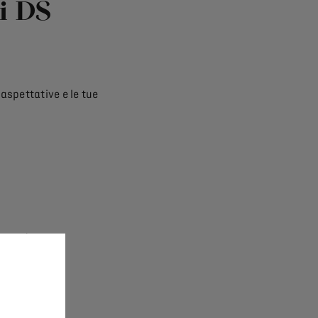
i DS
DS ACTIVE SCAN SUSPENSION
Vetri acustici
Pedali in alluminio
Tappetini anteriori e posteriori
CHF 66’400 IVA inclusa*
A partire da
 aspettative e le tue
Piu' dettagli
IRE ed
ssori