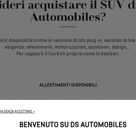
ideri acquistare il SUV d
Automobiles?
SUV, disponibile anche in versione ibrida plug-in, secondo le tue
esigenze: allestimenti, motorizzazioni, accessori, design…
Per regalarti il tuo SUV proprio come lo desideri.
ALLESTIMENTI DISPONIBILI
o SUV è disponibile in diverse versioni: PALLAS, ÉTOILE, LIGNE NO
ORMANCE. Ognuna include una serie di equipaggiamenti e acce
A SENZA ACCETTARE →
avanzati, in grado soddisfare tutte le tue aspettative.
BENVENUTO SU DS AUTOMOBILES