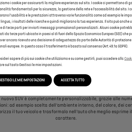
zziamo i cookie per assicurarti la migliore esperienza sul sito. I cookie ci permettono di g
onalità fondamentali per la sicurezza, la gestione della rete e l’accessibilità del sito. I c
TANTE MOTORIZZAZIONI FRA CUI SCEGLIERE
orano l’usabilità e le prestazioni attraverso varie funzionalità come ad esempio le imp
 lingua, i risultati delle ricerche e quindi migliorano la tua esperienza. Il sito può anche u
endentemente dall’allestimento selezionato, puoi scegliere tra 
e di terze parti per inviarti messaggi promozionali personalizzati. Alcuni cookie potreb
DI e motorizzazione ibrida plug-in PLUG-IN HYBRID con motore a
ati da terze parti ubicate in paesi al di fuori dello Spazio Economico Europeo (SEE) che 
tazioni fino a 360 CV e trazione integrale. Per assicurare il ma
ver ancora ricevuto una decisione di adeguatezza da parte delle Autorità di protezione 
, il veicolo è dotato di cambio automatico a 8 rapporti, comune
nali europee. In questo caso il trasferimento è basato sul consenso (Art.49.1a GDPR).
le versioni.
sideri sapere di più sui cookie che utilizziamo e su come gestirli, puoi accedere alla
Cooki
are sul tasto Gestisci le mie impostazioni.
GESTISCI LE MIE IMPOSTAZIONI
ACCETTA TUTTO
IL DESIGN DI INTERNI ED ESTERNI COME LO DESIDERI
uo nuovo SUV è completamente personalizzabile, grazie alle num
ioni: ad esempio scelta dell’ambiente interno, del colore, dei cer
rizza il tuo veicolo e trasformalo nell’auto che meglio esprime i
carattere.