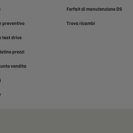
e
Forfait di manutenzione DS
n preventivo
Trova ricambi
 test drive
listino prezzi
punto vendita
i
r