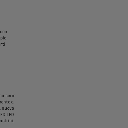
 con
mpio
rti
na serie
mento a
, nuovo
XED LED
otrici.