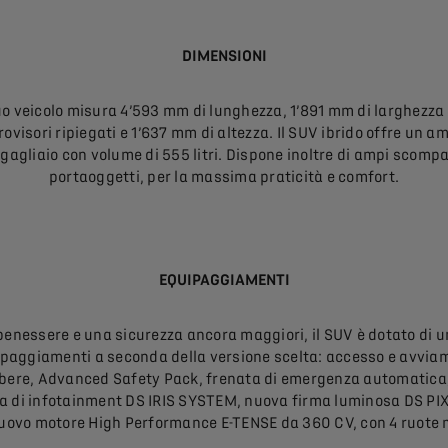
DIMENSIONI
tuo veicolo misura 4’593 mm di lunghezza, 1’891 mm di larghezza
rovisori ripiegati e 1’637 mm di altezza. Il SUV ibrido offre un a
gagliaio con volume di 555 litri. Dispone inoltre di ampi scompa
portaoggetti, per la massima praticità e comfort.
EQUIPAGGIAMENTI
benessere e una sicurezza ancora maggiori, il SUV è dotato di u
ipaggiamenti a seconda della versione scelta: accesso e avvia
ibere, Advanced Safety Pack, frenata di emergenza automatica
a di infotainment DS IRIS SYSTEM, nuova firma luminosa DS PI
nuovo motore High Performance E-TENSE da 360 CV, con 4 ruote m