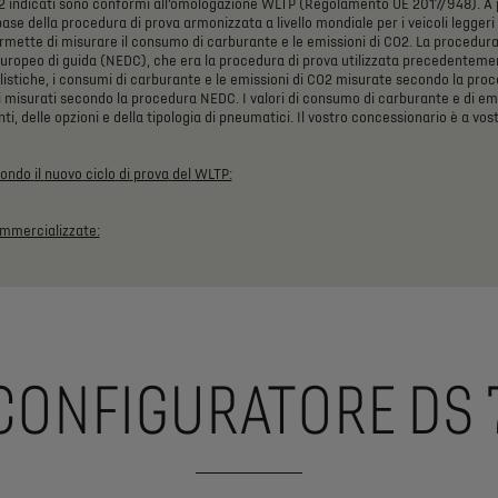
2
indicati
sono
conformi
all’omologazione
WLTP
(Regolamento
UE
2017/948).
A
base
della
procedura
di
prova
armonizzata
a
livello
mondiale
per
i
veicoli
leggeri
rmette
di
misurare
il
consumo
di
carburante
e
le
emissioni
di
CO2.
La
procedur
uropeo
di
guida
(NEDC),
che
era
la
procedura
di
prova
utilizzata
precedentemen
listiche,
i
consumi
di
carburante
e
le
emissioni
di
CO2
misurate
secondo
la
proc
i
misurati
secondo
la
procedura
NEDC.
I
valori
di
consumo
di
carburante
e
di
em
ti,
delle
opzioni
e
della
tipologia
di
pneumatici.
Il
vostro
concessionario
è
a
vos
condo
il
nuovo
ciclo
di
prova
del
WLTP:
mmercializzate:
CONFIGURATORE DS 