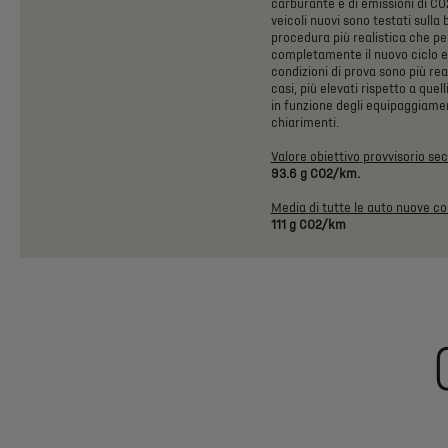
carburante
e
di
emissioni
di
CO
veicoli
nuovi
sono
testati
sulla
procedura
più
realistica
che
pe
completamente
il
nuovo
ciclo
e
condizioni
di
prova
sono
più
rea
casi,
più
elevati
rispetto
a
quell
in
funzione
degli
equipaggiamen
chiarimenti.
Valore
obiettivo
provvisorio
se
93.6
g
CO2/km.
Media
di
tutte
le
auto
nuove
co
111
g
CO2/km