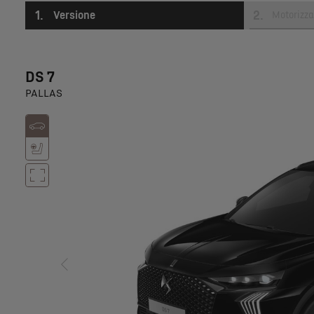
1
.
2
.
Versione
Motorizza
DS 7
PALLAS