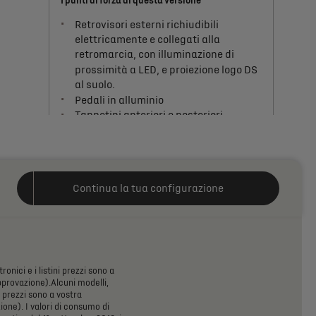
I punti di forza di questa versione
Retrovisori esterni richiudibili
elettricamente e collegati alla
retromarcia, con illuminazione di
prossimità a LED, e proiezione logo DS
al suolo.
Pedali in alluminio
Tappetini anteriori e posteriori
Climatizzazione bizona anteriore
Vedi di più
CHF 49’900 IVA inclusa*
A partire da
Continua la tua configurazione
Piu' dettagli
DS 7 ÉTOILE
I punti di forza di questa versione
tronici
e
i
listini
prezzi
sono
a
Vetri acustici
provazione).Alcuni
modelli,
Tappetini anteriori e posteriori
prezzi
sono
a
vostra
ione).
I
valori
di
consumo
di
Sedili anteriori riscaldabili