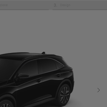
3
.
zione
Design