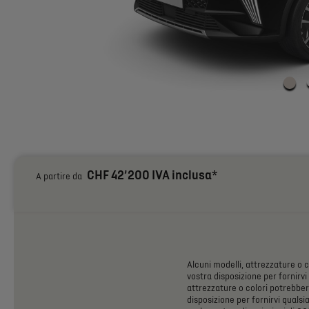
CHF 42’200 IVA inclusa*
A partire da
Alcuni
modelli,
attrezzature
o
c
vostra
disposizione
per
fornirvi
attrezzature
o
colori
potrebbe
disposizione
per
fornirvi
qualsia