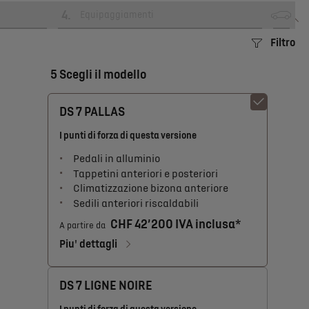
4
.
Equipaggiamenti
Filtro
5 Scegli il modello
DS 7 PALLAS
I punti di forza di questa versione
Pedali in alluminio
Tappetini anteriori e posteriori
Climatizzazione bizona anteriore
Sedili anteriori riscaldabili
CHF 42’200 IVA inclusa*
A partire da
Piu' dettagli
DS 7 LIGNE NOIRE