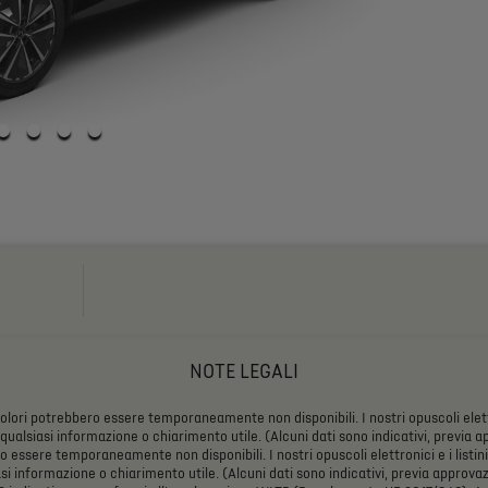
NOTE LEGALI
olori
potrebbero
essere
temporaneamente
non
disponibili.
I
nostri
opuscoli
elet
qualsiasi
informazione
o
chiarimento
utile.
(Alcuni
dati
sono
indicativi,
previa
ap
ro
essere
temporaneamente
non
disponibili.
I
nostri
opuscoli
elettronici
e
i
listini
si
informazione
o
chiarimento
utile.
(Alcuni
dati
sono
indicativi,
previa
approvaz