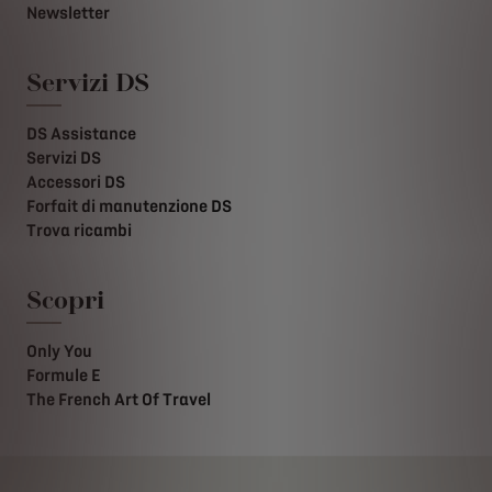
Newsletter
Servizi DS
DS Assistance
Servizi DS
Accessori DS
Forfait di manutenzione DS
Trova ricambi
Scopri
Only You
Formule E
The French Art Of Travel