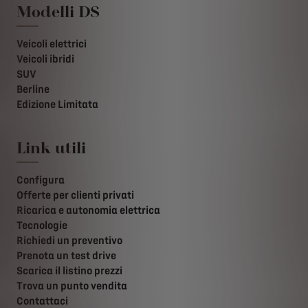
Modelli DS
Veicoli elettrici
Veicoli ibridi
SUV
Berline
Edizione Limitata
Link utili
Configura
Offerte per clienti privati
Ricarica e autonomia elettrica
Tecnologie
Richiedi un preventivo
Prenota un test drive
Scarica il listino prezzi
Trova un punto vendita
Contattaci