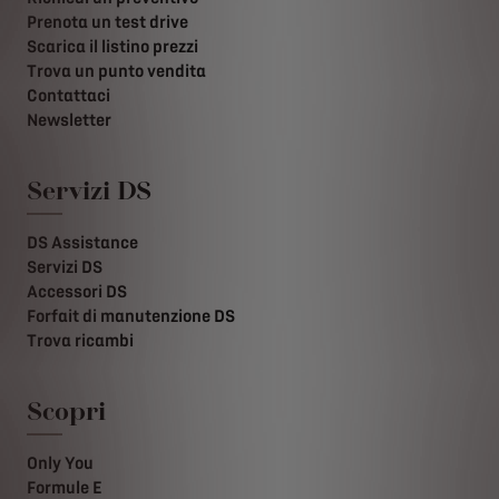
Prenota un test drive
Scarica il listino prezzi
Trova un punto vendita
Contattaci
Newsletter
Servizi DS
DS Assistance
Servizi DS
Accessori DS
Forfait di manutenzione DS
Trova ricambi
Scopri
Only You
Formule E