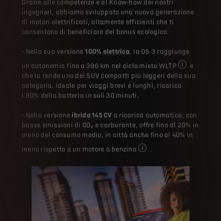
Grazie alle competenze e al Know-how dei nostri
ingegneri, abbiamo sviluppato una nuova generazione
di motori elettrificati, altamente efficienti che ti
consentono di beneficiare del bonus ecologico:
- Nella sua versione
100% elettrica
, la DS 3 raggiunge
un'autonomia fino a 396 km nel ciclo misto WLTP
e
In media rispe
che la rende uno dei SUV compatti più leggeri della sua
categoria. Ideale per viaggi brevi e lunghi, ricarica
l'80% della batteria in soli 30 minuti.
- Nella versione
ibrida 145 CV
a ricarica automatica, con
basse emissioni di CO₂ e carburante, offre fino al 20% in
meno del consumo medio, in città anche fino al 40% in
meno rispetto a un motore a benzina
.
In media rispetto a un moto