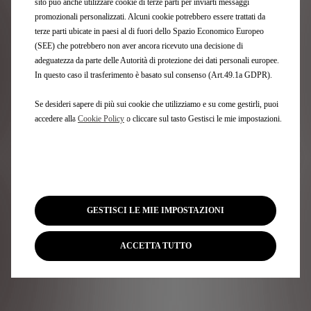
sito può anche utilizzare cookie di terze parti per inviarti messaggi
Un'esperienza fluida e intuitiva
promozionali personalizzati. Alcuni cookie potrebbero essere trattati da
terze parti ubicate in paesi al di fuori dello Spazio Economico Europeo
DS Automobiles mette a tua disposizione una serie di
(SEE) che potrebbero non aver ancora ricevuto una decisione di
tecnologie innovative di assistenza alla guida e servizi
adeguatezza da parte delle Autorità di protezione dei dati personali europee.
connessi per offrirti la possibilità di godere appieno di
In questo caso il trasferimento è basato sul consenso (Art.49.1a GDPR).
ogni momento al volante.
Se desideri sapere di più sui cookie che utilizziamo e su come gestirli, puoi
accedere alla
Cookie Policy
o cliccare sul tasto Gestisci le mie impostazioni.
GESTISCI LE MIE IMPOSTAZIONI
ACCETTA TUTTO
ADML PROXIMITY, ACCESSO E AVVIO SENZA CHIAVE
VISIO