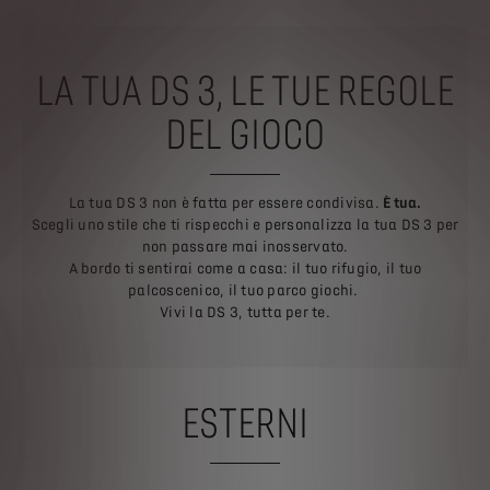
LA TUA DS 3, LE TUE REGOLE
DEL GIOCO
La tua DS 3 non è fatta per essere condivisa.
È tua.
Scegli uno stile che ti rispecchi e personalizza la tua DS 3 per
non passare mai inosservato.
A bordo ti sentirai come a casa: il tuo rifugio, il tuo
palcoscenico, il tuo parco giochi.
Vivi la DS 3, tutta per te.
ESTERNI