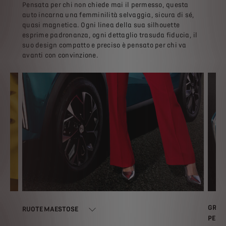
Pensata per chi non chiede mai il permesso, questa
auto incarna una femminilità selvaggia, sicura di sé,
quasi magnetica. Ogni linea della sua silhouette
esprime padronanza, ogni dettaglio trasuda fiducia, il
suo design compatto e preciso è pensato per chi va
avanti con convinzione.
GRIGL
RUOTE MAESTOSE
PENE