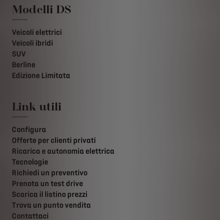
Modelli DS
Veicoli elettrici
Veicoli ibridi
SUV
Berline
Edizione Limitata
Link utili
Configura
Offerte per clienti privati
Ricarica e autonomia elettrica
Tecnologie
Richiedi un preventivo
Prenota un test drive
Scarica il listino prezzi
Trova un punto vendita
Contattaci