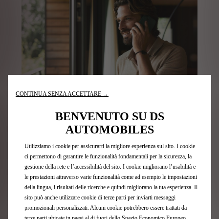
CONTINUA SENZA ACCETTARE →
BENVENUTO SU DS
Offerte per professionisti
AUTOMOBILES
Scopri le nostre offerte di leasing e NLT riservate ai
Utilizziamo i cookie per assicurarti la migliore esperienza sul sito. I cookie
professionisti
ci permettono di garantire le funzionalità fondamentali per la sicurezza, la
gestione della rete e l’accessibilità del sito. I cookie migliorano l’usabilità e
Sfoglia le offerte
le prestazioni attraverso varie funzionalità come ad esempio le impostazioni
della lingua, i risultati delle ricerche e quindi migliorano la tua esperienza. Il
sito può anche utilizzare cookie di terze parti per inviarti messaggi
promozionali personalizzati. Alcuni cookie potrebbero essere trattati da
terze parti ubicate in paesi al di fuori dello Spazio Economico Europeo