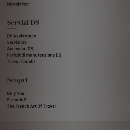
Newsletter
Servizi DS
DS Assistance
Servizi DS
Accessori DS
Forfait di manutenzione DS
Trova ricambi
Scopri
Only You
Formule E
The French Art Of Travel