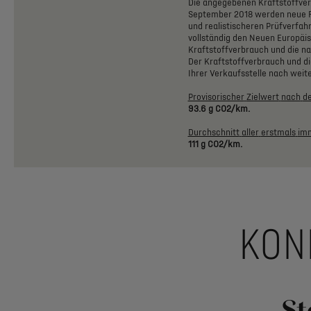
Die
angegebenen
Kraftstoffve
September
2018
werden
neue
und
realistischeren
Prüfverfah
vollständig
den
Neuen
Europäi
Kraftstoffverbrauch
und
die
na
Der
Kraftstoffverbrauch
und
di
Ihrer
Verkaufsstelle
nach
weit
Provisorischer
Zielwert
nach
d
93.6
g
CO2/km.
Durchschnitt
aller
erstmals
imm
111
g
CO2/km.
KON
St