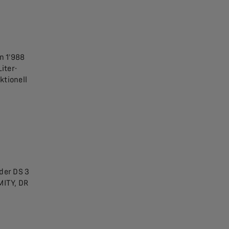
n 1'988
iter-
ktionell
der DS 3
MITY, DR