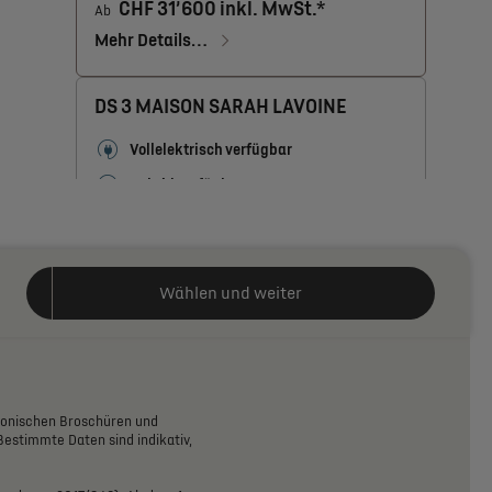
CHF 31’600 inkl. MwSt.*
Ab
Mehr Details…
DS 3 MAISON SARAH LAVOINE
Vollelektrisch verfügbar
Hybrid verfügbar
CHF 33’000 inkl. MwSt.*
Ab
Mehr Details…
Wählen und weiter
DS 3 PERFORMANCE LINE
Die Stärken dieser Version
Aussenspiegel, elektrisch verstellbar
und anklappbar
ronischen
Broschüren
und
Akustik Windschutzscheibe
Bestimmte
Daten
sind
indikativ,
Rahmenloser, automatisch
abblendender Innenspiegel