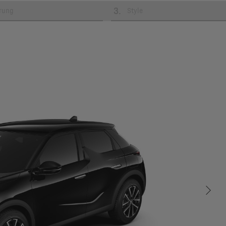
3
.
erung
Style