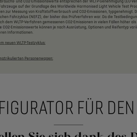
rbrauchs-
und
CO2-Emissionswerte
entsprechen
der
WLTP-Genehmigung
(EU-Ve
Fahrzeuge
auf
der
Grundlage
des
Worldwide
Harmonised
Light
Vehicle
Test
Pro
ren
zur
Messung
von
Kraftstoffverbrauch
und
CO2-Emissionen,
typgenehmigt.
D
schen
Fahrzyklus
(NEFZ),
der
bisher
das
Prüfverfahren
war.
Da
die
Testbedingu
ch
dem
WLTP-Verfahren
gemessenen
CO2-Emissionen
in
vielen
Fällen
höher
als
e
CO2-Emissionswerte
können
je
nach
Ausrüstung,
Optionen
und
Reifentyp
vari
eren
Informationen.
em
neuen
WLTP-Testzyklus:
atrikulierten
Personenwagen:
FIGURATOR FÜR DEN 
ellen Sie sich dank des 