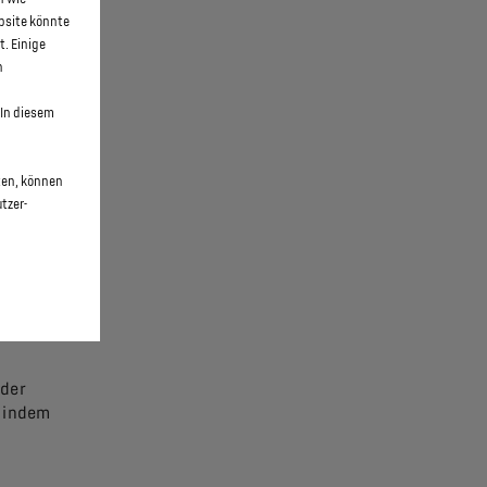
bsite könnte
t. Einige
n
In diesem
I-Diesel-
Sie die
ten, können
ang-
tzer-
.
 der
, indem