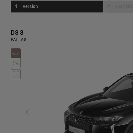
1
.
2
.
Version
Motorisi
DS 3
PALLAS