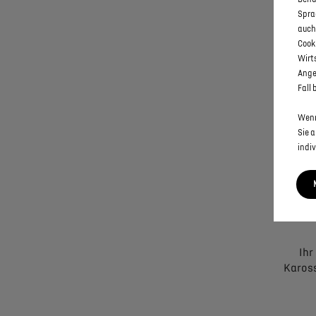
Spra
auch
Cook
Wirt
Ange
Fall 
Je nach 
oder 1
Wenn
Mög
Sie 
indiv
Ihr
Kaross