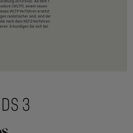
rordnung
2017/948).
Ab
dem
1.
Automatische Einzonen-Klimaanlage
cedure
(WLTP),
einem
neuen
ieses
WLTP-Verfahren
ersetzt
Mehr anzeigen
ngen
realistischer
sind,
sind
der
Hybrid verfügbar
die
nach
dem
NEFZ-Verfahren.
ieren.
Erkundigen
Sie
sich
bei
CHF 33’100 inkl. MwSt.*
Ab
Mehr Details…
DS 3 DIVA
Vollelektrisch verfügbar
Hybrid verfügbar
CHF 33’900 inkl. MwSt.*
Ab
Mehr Details…
DS 3
DS 3 ÉTOILE
Die Stärken dieser Version
DS-