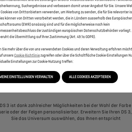
cherkennung, Suchergebnisse und verbessern damit unser Angebot für Sie. Unsere We
 Cookies von Drittanbietern verwenden, um Werbung zu senden, die für Sie relevanter is
ies können von Dritten verarbeitet werden, die in Ländern ausserhalb des Europäische
DIE VERSCHIEDENEN MOTORISATIONEN
schaftsraums (EWR) ansässig sind und für die möglicherweise noch kein
messenheitsbeschluss der zuständigen europäischen Datenschutzbehörden vorliegt. 
beruht die Übermittlung auf Ihrer Zustimmung (Art. 49.1a GDPR).
gewählter Lackierung ist Ihr DS 3 mit PureTech-Benzin-, BlueHD
00 % elektrischem E-TENSE- Motor erhältlich. Ausserdem haben 
 Sie mehr über die von uns verwendeten Cookies und deren Verwaltung erfahren möch
lichkeit, je nach gewählter Motorisierung zwischen einem 6-G
auf unsere
Cookie-Richtlinie
zugreifen oder über die Schaltfläche Cookie-Einstellungen Nu
Schaltgetriebe oder einem 8-Gang-Automatikgetriebe zu wählen
iduelle Einstellungen zur Cookie-Nutzung treffen:
MEINE EINSTELLUNGEN VERWALTEN
ALLE COOKIES AKZEPTIEREN
EIN INNEN- UND AUSSENDESIGN, DAS ZU IHNEN PASST
 DS 3 ist dank zahlreicher Möglichkeiten bei der Wahl der Farbe
erie oder der Felgen personalisierbar. Erweitern Sie Ihren DS 3
Sie das Universum auswählen, das Ihnen entspricht