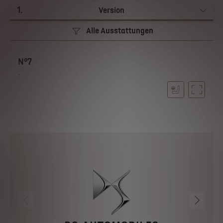
1
.
Version
Alle Ausstattungen
N°7
.