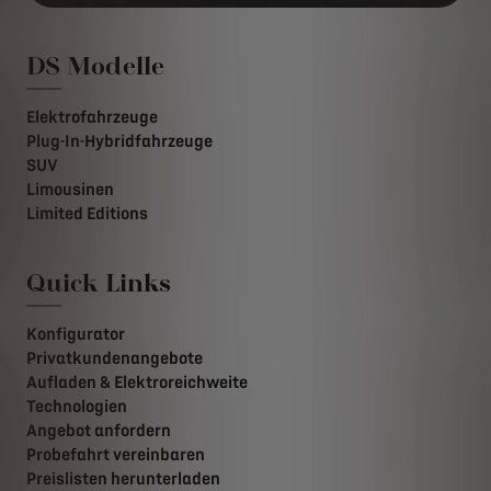
DS Modelle
Elektrofahrzeuge
Plug-In-Hybridfahrzeuge
SUV
Limousinen
Limited Editions
Quick Links
Konfigurator
Privatkundenangebote
Aufladen & Elektroreichweite
Technologien
Angebot anfordern
Probefahrt vereinbaren
Preislisten herunterladen