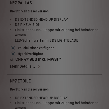
N°7 PALLAS
Die Stärken dieser Version
DS EXTENDED HEAD UP DISPLAY
DS PIXELVISION
Elektrische Heckklappe mit Zugang bei beladenen
Armen
LED-Scheinwerfer mit DS LIGHTBLADE
Vollelektrisch verfügbar
Hybrid verfügbar
CHF 47’900 inkl. MwSt.*
Ab
Mehr Details…
N°7 ÉTOILE
Die Stärken dieser Version
DS EXTENDED HEAD UP DISPLAY
Elektrische Heckklappe mit Zugang bei beladenen
Armen