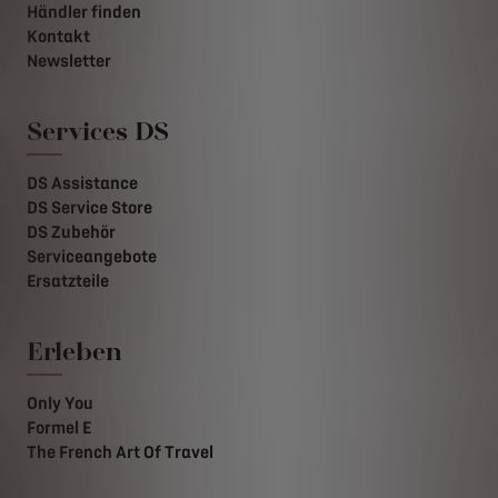
Händler finden
Kontakt
Newsletter
Services DS
DS Assistance
DS Service Store
DS Zubehör
Serviceangebote
Ersatzteile
Erleben
Only You
Formel E
The French Art Of Travel