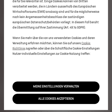
die für Sie relevanter ist. Einige Cookies können von Dritten
Verkaufsstelle
nach
weiteren
Informationen.
verarbeitet werden, die in Ländern ausserhalb des Europäischen
Provisorischer
Zielwert
nach
dem
neuen
WLTP-
Wirtschaftsraums (EWR) ansässig sind und für die möglicherweise
Testzyklus:
noch kein Angemessenheitsbeschluss der zuständigen
93.6
g
CO2/km.
europäischen Datenschutzbehörden vorliegt. In diesem Fall beruht
Durchschnitt
aller
erstmals
immatrikulierten
die Übermittlung auf Ihrer Zustimmung (Art. 49.1a GDPR).
Personenwagen:
111
g
CO2/km.
Wenn Sie mehr über die von uns verwendeten Cookies und deren
Verwaltung erfahren möchten, können Sie auf unsere
Cookie-
Richtlinie
zugreifen oder über die Schaltfläche Cookie-Einstellungen
KONFIGURATOR FÜR DEN
Nutzer-individuelle Einstellungen zur Cookie-Nutzung treffen:
N°7
Sie möchten den neuen SUV von
DS Automobiles erwerben?
MEINE EINSTELLUNGEN VERWALTEN
Passen Sie Ihren SUV ganz nach Ihren Vorstellungen
ALLE COOKIES AKZEPTIEREN
und Bedürfnissen an: Lackierungen, Motoren,
Ausstattungen, Design und vieles mehr.