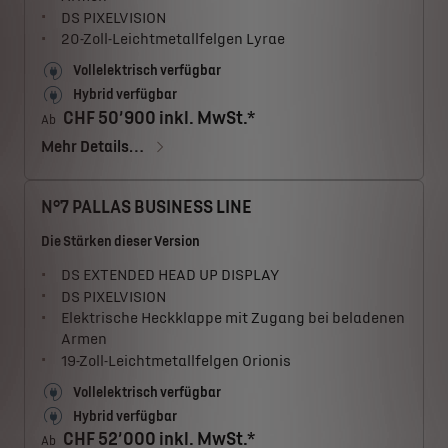
DS PIXELVISION
20-Zoll-Leichtmetallfelgen Lyrae
Vollelektrisch verfügbar
Hybrid verfügbar
CHF 50’900 inkl. MwSt.*
Ab
Mehr Details…
N°7 PALLAS BUSINESS LINE
Die Stärken dieser Version
DS EXTENDED HEAD UP DISPLAY
DS PIXELVISION
Elektrische Heckklappe mit Zugang bei beladenen
Armen
19-Zoll-Leichtmetallfelgen Orionis
Vollelektrisch verfügbar
Hybrid verfügbar
CHF 52’000 inkl. MwSt.*
Ab