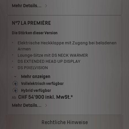
Mehr Details…
N°7 LA PREMIÈRE
Die Stärken dieser Version
Elektrische Heckklappe mit Zugang bei beladenen
Armen
Lounge-Sitze mit DS NECK WARMER
DS EXTENDED HEAD UP DISPLAY
DS PIXELVISION
Mehr anzeigen
Vollelektrisch verfügbar
Hybrid verfügbar
CHF 54’900 inkl. MwSt.*
Ab
Mehr Details…
Rechtliche Hinweise