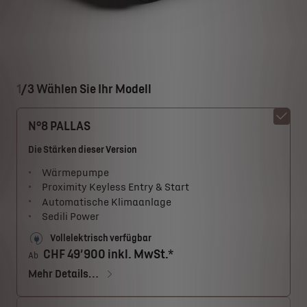
1
/
3 Wählen Sie Ihr Modell
N°8 PALLAS
Die Stärken dieser Version
Wärmepumpe
Proximity Keyless Entry & Start
Automatische Klimaanlage
Sedili Power
Vollelektrisch verfügbar
CHF 49’900 inkl. MwSt.*
Ab
Mehr Details…