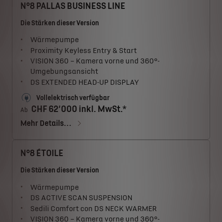
N°8 PALLAS BUSINESS LINE
Die Stärken dieser Version
Wärmepumpe
Proximity Keyless Entry & Start
VISION 360 – Kamera vorne und 360°-
Umgebungsansicht
DS EXTENDED HEAD-UP DISPLAY
Vollelektrisch verfügbar
CHF 62’000 inkl. MwSt.*
Ab
Mehr Details…
N°8 ÉTOILE
Die Stärken dieser Version
Wärmepumpe
DS ACTIVE SCAN SUSPENSION
Sedili Comfort con DS NECK WARMER
VISION 360 – Kamera vorne und 360°-