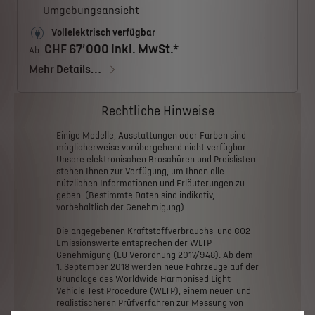
Umgebungsansicht
Vollelektrisch verfügbar
CHF 67’000 inkl. MwSt.*
Ab
Mehr Details…
Rechtliche Hinweise
Einige
Modelle,
Ausstattungen
oder
Farben
sind
möglicherweise
vorübergehend
nicht
verfügbar.
Unsere
elektronischen
Broschüren
und
Preislisten
stehen
Ihnen
zur
Verfügung,
um
Ihnen
alle
nützlichen
Informationen
und
Erläuterungen
zu
geben.
(Bestimmte
Daten
sind
indikativ,
vorbehaltlich
der
Genehmigung).
Die
angegebenen
Kraftstoffverbrauchs-
und
CO2-
Emissionswerte
entsprechen
der
WLTP-
Genehmigung
(EU-Verordnung
2017/948).
Ab
dem
1.
September
2018
werden
neue
Fahrzeuge
auf
der
Grundlage
des
Worldwide
Harmonised
Light
Vehicle
Test
Procedure
(WLTP),
einem
neuen
und
realistischeren
Prüfverfahren
zur
Messung
von
Kraftstoffverbrauch
und
CO2-Emissionen,