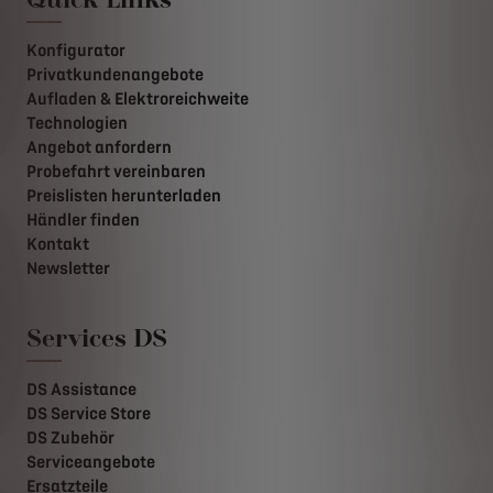
Konfigurator
Privatkundenangebote
Aufladen & Elektroreichweite
Technologien
Angebot anfordern
Probefahrt vereinbaren
Preislisten herunterladen
Händler finden
Kontakt
Newsletter
Services DS
DS Assistance
DS Service Store
DS Zubehör
Serviceangebote
Ersatzteile