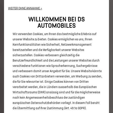
typgenehmigt.
Dieses
WLTP-Verfahren
ersetzt
WEITER OHNE ANNAHME →
vollständig
den
Neuen
Europäischen
Fahrzyklus
(NEFZ),
der
bisher
das
Prüfverfahren
war.
Da
die
Testbedingungen
realistischer
sind,
sind
der
WILLKOMMEN BEI DS
Kraftstoffverbrauch
und
die
nach
dem
WLTP-
AUTOMOBILES
Verfahren
gemessenen
CO2-Emissionen
in
vielen
Fällen
höher
als
die
nach
dem
NEFZ-Verfahren.
Der
Wir verwenden Cookies, um Ihnen das bestmögliche Erlebnis auf
Kraftstoffverbrauch
und
die
CO2-Emissionswerte
können
je
nach
Ausrüstung,
Optionen
und
unserer Website zu bieten. Cookies ermöglichen es uns, Ihnen
Reifentyp
variieren.
Erkundigen
Sie
sich
bei
Ihrer
Kernfunktionalitäten wie Sicherheit, Netzwerkmanagement
Verkaufsstelle
nach
weiteren
Informationen.
bereitzustellen und die Verfügbarkeit unserer Websites
sicherzustellen. Cookies verbessern gleichzeitig die
Provisorischer
Zielwert
nach
dem
neuen
WLTP-
Testzyklus:
Benutzerfreundlichkeit und die Leistungen unserer Websites durch
93.6
g
CO2/km.
verschiedene Funktionen wie Spracherkennung, Suchergebnisse
und verbessern damit unser Angebot für Sie. Unsere Website könnte
Durchschnitt
aller
erstmals
immatrikulierten
auch Cookies von Drittanbietern verwenden, um Werbung zu senden,
Personenwagen:
111
g
CO2/km.
die für Sie relevanter ist. Einige Cookies können von Dritten
verarbeitet werden, die in Ländern ausserhalb des Europäischen
Wirtschaftsraums (EWR) ansässig sind und für die möglicherweise
noch kein Angemessenheitsbeschluss der zuständigen
KONFIGURATOR N°8
europäischen Datenschutzbehörden vorliegt. In diesem Fall beruht
die Übermittlung auf Ihrer Zustimmung (Art. 49.1a GDPR).