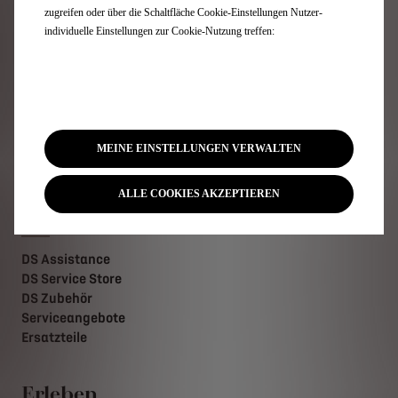
Privatkundenangebote
zugreifen oder über die Schaltfläche Cookie-Einstellungen Nutzer-
Aufladen & Elektroreichweite
individuelle Einstellungen zur Cookie-Nutzung treffen:
Technologien
Angebot anfordern
Probefahrt vereinbaren
Preislisten herunterladen
Händler finden
Kontakt
MEINE EINSTELLUNGEN VERWALTEN
Newsletter
ALLE COOKIES AKZEPTIEREN
Services DS
DS Assistance
DS Service Store
DS Zubehör
Serviceangebote
Ersatzteile
Erleben