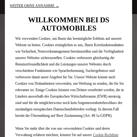
WEITER OHNE ANNAHME →
WILLKOMMEN BEI DS
AUTOMOBILES
Newsletter
Wir verwenden Cookies, um Ihnen das bestmögliche Erlebnis auf unserer
Website zu bieten. Cookies ermöglichen es uns, Ihnen Kernfunktionalitäten
wie Sicherheit, Netzwerkmanagement bereitzustellen und die Verfügbarkeit
DS Modelle
unserer Websites sicherzustellen. Cookies verbessern gleichzeitig die
Benutzerfreundlichkeit und die Leistungen unserer Websites durch
verschiedene Funktionen wie Spracherkennung, Suchergebnisse und
Elektrofahrzeuge
verbessern damit unser Angebot für Sie. Unsere Website könnte auch
Plug-In-Hybridfahrzeuge
Cookies von Drittanbietern verwenden, um Werbung zu senden, die für Sie
SUV
relevanter ist. Einige Cookies können von Dritten verarbeitet werden, die in
Limousinen
Ländern ausserhalb des Europäischen Wirtschaftsraums (EWR) ansässig
Limited Editions
sind und für die möglicherweise noch kein Angemessenheitsbeschluss der
zuständigen europäischen Datenschutzbehörden vorliegt. In diesem Fall
Quick Links
beruht die Übermittlung auf Ihrer Zustimmung (Art. 49.1a GDPR).
Wenn Sie mehr über die von uns verwendeten Cookies und deren
Konfigurator
Verwaltung erfahren möchten, können Sie auf unsere
Cookie-Richtlinie