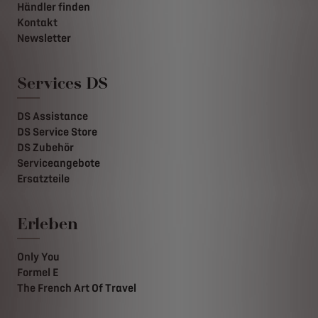
Händler finden
Kontakt
Newsletter
Services DS
DS Assistance
DS Service Store
DS Zubehör
Serviceangebote
Ersatzteile
Erleben
Only You
Formel E
The French Art Of Travel