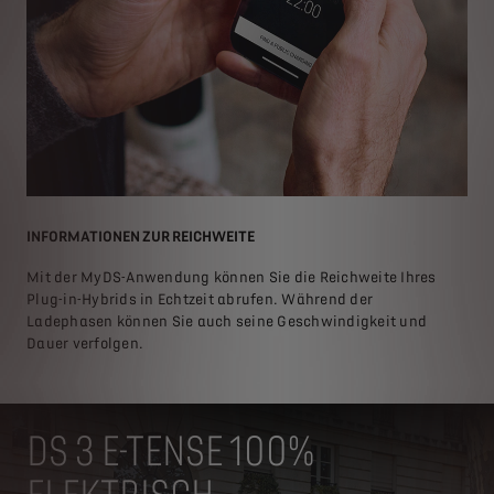
INFORMATIONEN ZUR REICHWEITE
FE
Mit der MyDS-Anwendung können Sie die Reichweite Ihres
Ver
Plug-in-Hybrids in Echtzeit abrufen. Während der
MyD
Ladephasen können Sie auch seine Geschwindigkeit und
gep
Dauer verfolgen.
kön
auf
DS 3 E-TENSE 100%