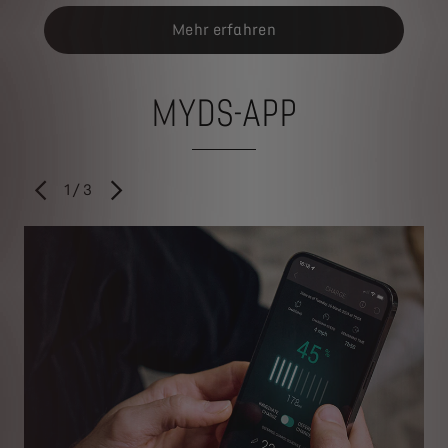
Mehr erfahren
MYDS-APP
1
/
3
VORHER
WEITER