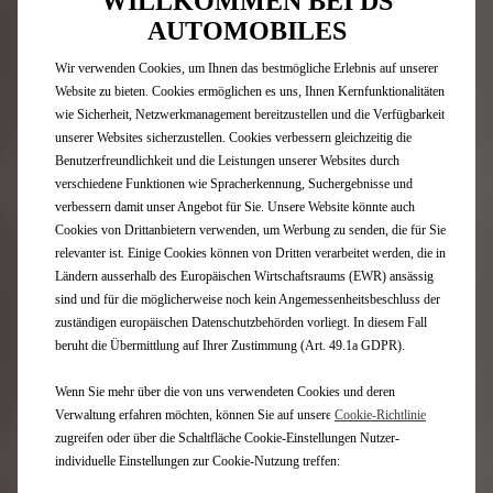
WILLKOMMEN BEI DS
AUTOMOBILES
Der Normalmodus passt die Fahrzeugeinstellungen an, um
Ihnen auf all Ihren Fahrten maximalen Komfort zu bieten.
Wir verwenden Cookies, um Ihnen das bestmögliche Erlebnis auf unserer
Website zu bieten. Cookies ermöglichen es uns, Ihnen Kernfunktionalitäten
wie Sicherheit, Netzwerkmanagement bereitzustellen und die Verfügbarkeit
unserer Websites sicherzustellen. Cookies verbessern gleichzeitig die
REICHWEITE BERECHNEN
Benutzerfreundlichkeit und die Leistungen unserer Websites durch
verschiedene Funktionen wie Spracherkennung, Suchergebnisse und
verbessern damit unser Angebot für Sie. Unsere Website könnte auch
Passen Sie die folgenden Parameter an, um Ihre
Cookies von Drittanbietern verwenden, um Werbung zu senden, die für Sie
Reichweite zu schätzen
relevanter ist. Einige Cookies können von Dritten verarbeitet werden, die in
Ländern ausserhalb des Europäischen Wirtschaftsraums (EWR) ansässig
sind und für die möglicherweise noch kein Angemessenheitsbeschluss der
zuständigen europäischen Datenschutzbehörden vorliegt. In diesem Fall
AUFLADEN
beruht die Übermittlung auf Ihrer Zustimmung (Art. 49.1a GDPR).
Wenn Sie mehr über die von uns verwendeten Cookies und deren
Es ist immer der richtige
Verwaltung erfahren möchten, können Sie auf unsere
Cookie-Richtlinie
Zeitpunkt zum Aufladen
zugreifen oder über die Schaltfläche Cookie-Einstellungen Nutzer-
individuelle Einstellungen zur Cookie-Nutzung treffen:
Es gibt verschiedene Möglichkeiten, die Batterie Ihres