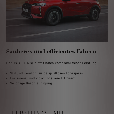
Sauberes und effizientes Fahren
U
Der DS 3 E-TENSE bietet Ihnen kompromisslose Leistung:
Hel
und
Stil und Komfort für beispiellosen Fahrspass
ver
Emissions- und vibrationsfreie Effizienz
Sta
Sofortige Beschleunigung