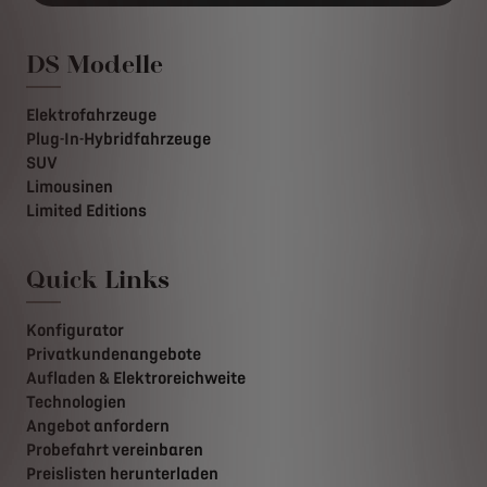
DS Modelle
Elektrofahrzeuge
Plug-In-Hybridfahrzeuge
SUV
Limousinen
Limited Editions
Quick Links
Konfigurator
Privatkundenangebote
Aufladen & Elektroreichweite
Technologien
Angebot anfordern
Probefahrt vereinbaren
Preislisten herunterladen