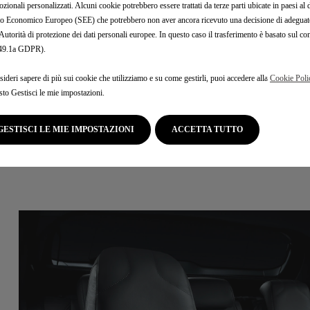
700 mm
zionali personalizzati. Alcuni cookie potrebbero essere trattati da terze parti ubicate in paesi al d
o Economico Europeo (SEE) che potrebbero non aver ancora ricevuto una decisione di adeguate
 Autorità di protezione dei dati personali europee. In questo caso il trasferimento è basato sul c
.49.1a GDPR).
sideri sapere di più sui cookie che utilizziamo e su come gestirli, puoi accedere alla
Cookie Poli
asto Gestisci le mie impostazioni.
COMPATTO E COMOD
GESTISCI LE MIE IMPOSTAZIONI
ACCETTA TUTTO