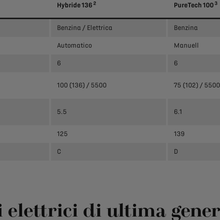
2
3
Hybride 136
PureTech 100
Benzina / Elettrica
Benzina
Automatico
Manuell
6
6
100 (136) / 5500
75 (102) / 5500
5.5
6.1
125
139
C
D
 elettrici di ultima gene