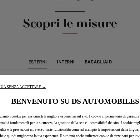
Scopri le misure
ESTERNI
INTERNI
BAGAGLIAIO
4118 mm
UA SENZA ACCETTARE →
esterni)
1791 mm (1988 mm)
BENVENUTO SU DS AUTOMOBILES
1534 mm
zziamo i cookie per assicurarti la migliore esperienza sul sito. I cookie ci permettono di garantire
2558 mm
onalità fondamentali per la sicurezza, la gestione della rete e l’accessibilità del sito. I cookie mig
bilità e le prestazioni attraverso varie funzionalità come ad esempio le impostazioni della lingua, i 
860 mm
che e quindi migliorano la tua esperienza. Il sito può anche utilizzare cookie di terze parti per in