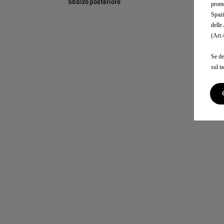
Sbalzo posteriore
promo
Spazi
delle
(Art
Se de
sul t