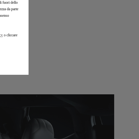
i fuori dello
zza da parte
onsenso
cy
o cliccare
O