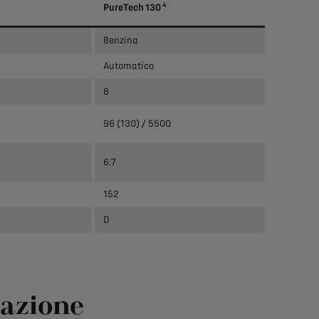
4
PureTech 130
Benzina
Automatico
8
96 (130) / 5500
6.7
152
D
razione