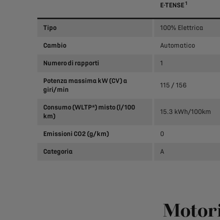
1
E-TENSE
Tipo
100% Elettrica
Cambio
Automatico
Numero di rapporti
1
Potenza massima kW (CV) a
115 / 156
giri/min
Consumo (WLTP*) misto (l/100
15.3 kWh/100km
km)
Emissioni CO2 (g/km)
0
Categoria
A
Motori