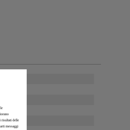
 le
liorano
risultati delle
viarti messaggi