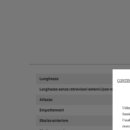
Lunghezza
CONTIN
Larghezza senza retrovisori esterni (con retrovisori 
Altezza
Utili
Empattement
funzi
l’usa
Sbalzo anteriore
ricer